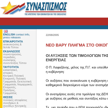
ENGLISH
contact info,
22/08/2005
press releases
ΕΠΙΚΑΙΡΟΤΗΤΑ
ανακοινώσεις &
ΝΕΟ ΒΑΡΥ ΠΛΗΓΜΑ ΣΤΟ ΟΙΚΟΓΕ
δελτία Τύπου
ΕΚΔΗΛΩΣΕΙΣ
συγκεντρώσεις,
ΟΙ ΑΥΞΗΣΕΙΣ ΤΩΝ ΤΙΜΟΛΟΓΙΩΝ ΤΗ
περιοδείες,
ΕΝΕΡΓΕΙΑΣ
συσκέψεις,
συνεντεύξεις Τύπου
ΤΑΥΤΟΤΗΤΑ
Ο Π. Λαφαζάνης, μέλος της Π.Γ. και υπεύθυ
καταστατικό,
η κυβέρνηση:
ιστορικό,
Κεντρική Πολιτική
Επιτροπή, Πολιτική
Οι αυξήσεις που ανακοίνωσε η κυβέρνηση σ
Γραμματεία, Εκτελεστική
Γραμματεία, Νομαρχιακές
καθημερινά διογκούμενο κύμα των ανατιμήσ
Επιτροπές,
Πρόεδρος,
Γραμματέας
Οι ανατιμήσεις αυτές στα τιμολόγια της ΔΕ
ΘΕΣΕΙΣ
με αυξήσεις σε μισθούς και συντάξεις κάτω
πολιτικές αποφάσεις
συνεδρίων &
συνόδων Κεντρικής
Σε μια περίοδο που η ΔΕΗ παρουσιάζει ιδια