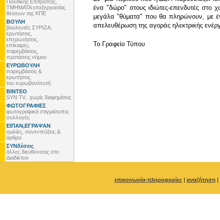
Πολιτικής Επιτροπής,
ένα "δώρο" στους ιδιώτες-επενδυτές στο χ
ΤΜΗΜΑΤΑ επεξεργασίας
θέσεων της ΚΠΕ
μεγάλα "θύματα" που θα πληρώνουν, με ένα
ΒΟΥΛΗ
απελευθέρωση της αγοράς ηλεκτρικής ενέργ
βουλευτές ΣΥΡΙΖΑ,
ερωτήσεις,
επερωτήσεις,
To Γραφείο Τύπου
επίκαιρες,
παρεμβάσεις,
προτάσεις νόμου
ΕΥΡΩΒΟΥΛΗ
παρεμβάσεις &
ερωτήσεις
του ευρωβουλευτή
ΒΙΝΤΕΟ
SYN TV.. χωρίς διαφημίσεις
ΦΩΤΟΓΡΑΦΙΕΣ
φωτογραφικά στιγμιότυπα,
συλλογές
ΕΙΠΑΝ,ΕΓΡΑΨΑΝ
ομιλίες, συνεντεύξεις &
άρθρα
ΣΥΝδέσεις
άλλες διευθύνσεις στο
Διαδίκτυο
επικοινωνία-πληροφορίες
|
αναζήτηση
|