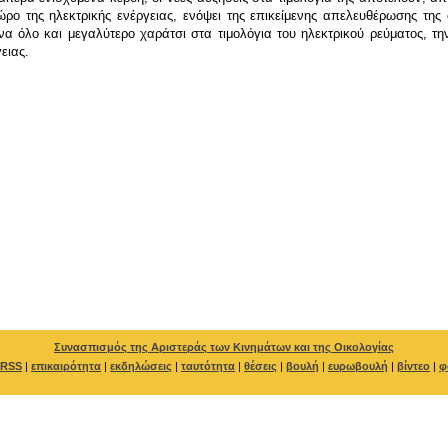
ώρο της ηλεκτρικής ενέργειας, ενόψει της επικείμενης απελευθέρωσης της 
 όλο και μεγαλύτερο χαράτσι στα τιμολόγια του ηλεκτρικού ρεύματος, τη
ειας.
Συνασπισμός της Αριστεράς των Κινημάτων και της Οικολογίας
RSS
|
επικαιρότητα
|
εκδηλώσεις
|
ταυτότητα
|
θέσεις
|
βουλή
|
ευρωβουλή
|
βίντεο
|
φ