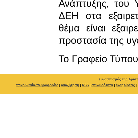
Ανάπτυξης, του 
ΔΕΗ στα εξαιρετ
θέμα είναι εξαι
προστασία της υγε
To Γραφείο Τύπο
Συνασπισμός της Αριστ
επικοινωνία-πληροφορίες
|
αναζήτηση
|
RSS
|
επικαιρότητα
|
εκδηλώσεις
|