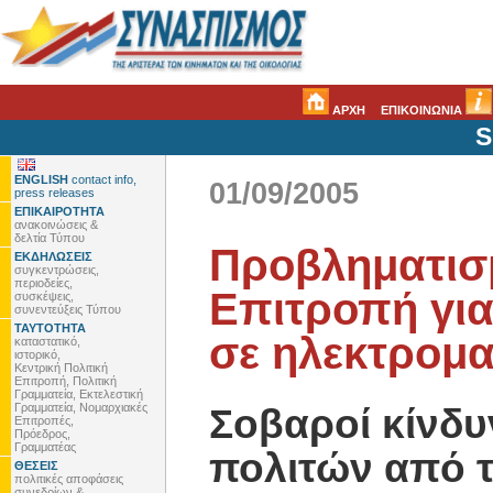
ΑΡΧΗ
ΕΠΙΚΟΙΝΩΝΙΑ
S
ENGLISH
contact info,
01/09/2005
press releases
ΕΠΙΚΑΙΡΟΤΗΤΑ
ανακοινώσεις &
δελτία Τύπου
Προβληματισ
ΕΚΔΗΛΩΣΕΙΣ
συγκεντρώσεις,
περιοδείες,
Επιτροπή για
συσκέψεις,
συνεντεύξεις Τύπου
ΤΑΥΤΟΤΗΤΑ
σε ηλεκτρομα
καταστατικό,
ιστορικό,
Κεντρική Πολιτική
Επιτροπή, Πολιτική
Γραμματεία, Εκτελεστική
Γραμματεία, Νομαρχιακές
Σοβαροί κίνδυν
Επιτροπές,
Πρόεδρος,
Γραμματέας
πολιτών από 
ΘΕΣΕΙΣ
πολιτικές αποφάσεις
συνεδρίων &