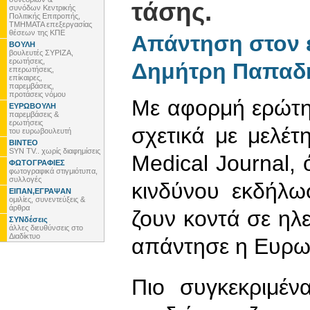
τάσης.
συνόδων Κεντρικής
Πολιτικής Επιτροπής,
ΤΜΗΜΑΤΑ επεξεργασίας
θέσεων της ΚΠΕ
Απάντηση στον 
ΒΟΥΛΗ
βουλευτές ΣΥΡΙΖΑ,
ερωτήσεις,
Δημήτρη Παπαδ
επερωτήσεις,
επίκαιρες,
παρεμβάσεις,
προτάσεις νόμου
Με αφορμή ερώτ
ΕΥΡΩΒΟΥΛΗ
παρεμβάσεις &
ερωτήσεις
σχετικά με μελέτ
του ευρωβουλευτή
ΒΙΝΤΕΟ
SYN TV.. χωρίς διαφημίσεις
Medical Journal,
ΦΩΤΟΓΡΑΦΙΕΣ
φωτογραφικά στιγμιότυπα,
συλλογές
κινδύνου εκδήλω
ΕΙΠΑΝ,ΕΓΡΑΨΑΝ
ομιλίες, συνεντεύξεις &
άρθρα
ζουν κοντά σε ηλ
ΣΥΝδέσεις
άλλες διευθύνσεις στο
Διαδίκτυο
απάντησε η Ευρω
Πιο συγκεκριμέν