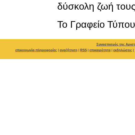
δύσκολη ζωή τους
To Γραφείο Τύπο
Συνασπισμός της Αριστ
επικοινωνία-πληροφορίες
|
αναζήτηση
|
RSS
|
επικαιρότητα
|
εκδηλώσεις
|