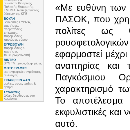
συνόδων Κεντρικής
«Με ευθύνη των 
Πολιτικής Επιτροπής,
ΤΜΗΜΑΤΑ επεξεργασίας
θέσεων της ΚΠΕ
ΠΑΣΟΚ, που χρη
ΒΟΥΛΗ
βουλευτές ΣΥΡΙΖΑ,
ερωτήσεις,
πολίτες ως 
επερωτήσεις,
επίκαιρες,
παρεμβάσεις,
ρουσφετολογικών
προτάσεις νόμου
ΕΥΡΩΒΟΥΛΗ
παρεμβάσεις &
εφαρμοστεί μέχρ
ερωτήσεις
του ευρωβουλευτή
ΒΙΝΤΕΟ
αναπηρίας και τ
SYN TV.. χωρίς διαφημίσεις
ΦΩΤΟΓΡΑΦΙΕΣ
φωτογραφικά στιγμιότυπα,
Παγκόσμιου Ορ
συλλογές
ΕΙΠΑΝ,ΕΓΡΑΨΑΝ
ομιλίες, συνεντεύξεις &
χαρακτηρισμό τ
άρθρα
ΣΥΝδέσεις
άλλες διευθύνσεις στο
Το αποτέλεσμα 
Διαδίκτυο
εκφυλιστικές και 
αυτό.