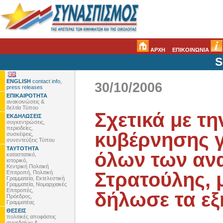
ΑΡΧΗ
ΕΠΙΚΟΙΝΩΝΙΑ
S
ENGLISH
contact info,
30/10/2006
press releases
ΕΠΙΚΑΙΡΟΤΗΤΑ
ανακοινώσεις &
δελτία Τύπου
Σχετικά με τη
ΕΚΔΗΛΩΣΕΙΣ
συγκεντρώσεις,
περιοδείες,
κυβέρνησης 
συσκέψεις,
συνεντεύξεις Τύπου
ΤΑΥΤΟΤΗΤΑ
όλων των αν
καταστατικό,
ιστορικό,
Κεντρική Πολιτική
Στρατούλης, μ
Επιτροπή, Πολιτική
Γραμματεία, Εκτελεστική
Γραμματεία, Νομαρχιακές
Επιτροπές,
δήλωσε τα εξ
Πρόεδρος,
Γραμματέας
ΘΕΣΕΙΣ
πολιτικές αποφάσεις
συνεδρίων &