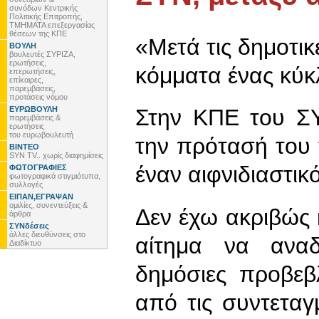
συνόδων Κεντρικής
Πολιτικής Επιτροπής,
ΤΜΗΜΑΤΑ επεξεργασίας
θέσεων της ΚΠΕ
«Μετά τις δημοτικέ
ΒΟΥΛΗ
βουλευτές ΣΥΡΙΖΑ,
ερωτήσεις,
κόμματα ένας κύκ
επερωτήσεις,
επίκαιρες,
παρεμβάσεις,
προτάσεις νόμου
ΕΥΡΩΒΟΥΛΗ
Στην ΚΠΕ του Σ
παρεμβάσεις &
ερωτήσεις
του ευρωβουλευτή
την πρότασή του
ΒΙΝΤΕΟ
SYN TV.. χωρίς διαφημίσεις
έναν αιφνιδιαστικ
ΦΩΤΟΓΡΑΦΙΕΣ
φωτογραφικά στιγμιότυπα,
συλλογές
ΕΙΠΑΝ,ΕΓΡΑΨΑΝ
ομιλίες, συνεντεύξεις &
Δεν έχω ακριβώς 
άρθρα
ΣΥΝδέσεις
άλλες διευθύνσεις στο
αίτημα να ανα
Διαδίκτυο
δημόσιες προβεβ
από τις συντεταγ