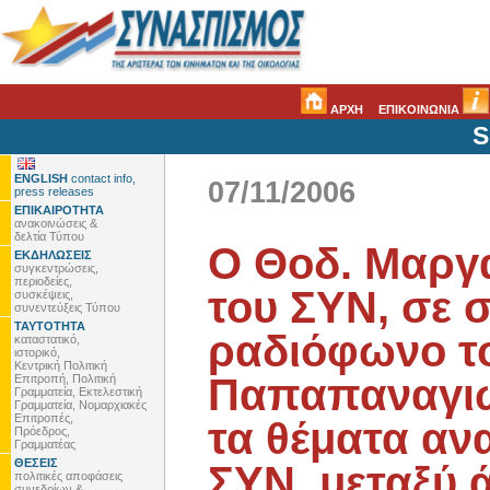
ΑΡΧΗ
ΕΠΙΚΟΙΝΩΝΙΑ
S
ENGLISH
contact info,
07/11/2006
press releases
ΕΠΙΚΑΙΡΟΤΗΤΑ
ανακοινώσεις &
δελτία Τύπου
Ο Θοδ. Μαργα
ΕΚΔΗΛΩΣΕΙΣ
συγκεντρώσεις,
περιοδείες,
του ΣΥΝ, σε 
συσκέψεις,
συνεντεύξεις Τύπου
ΤΑΥΤΟΤΗΤΑ
ραδιόφωνο τ
καταστατικό,
ιστορικό,
Κεντρική Πολιτική
Παπαπαναγιώ
Επιτροπή, Πολιτική
Γραμματεία, Εκτελεστική
Γραμματεία, Νομαρχιακές
Επιτροπές,
τα θέματα αν
Πρόεδρος,
Γραμματέας
ΘΕΣΕΙΣ
ΣΥΝ, μεταξύ 
πολιτικές αποφάσεις
συνεδρίων &