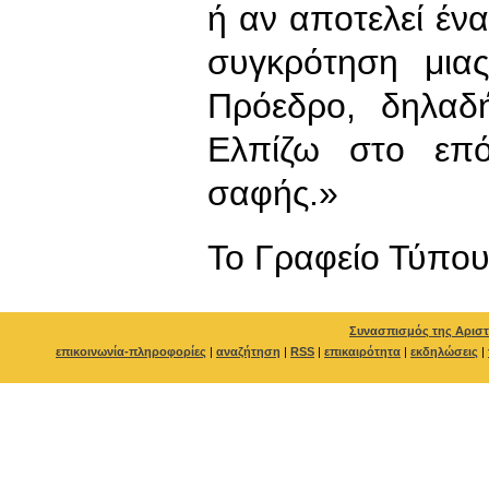
ή αν αποτελεί έν
συγκρότηση μια
Πρόεδρο, δηλαδ
Ελπίζω στο επό
σαφής.»
To Γραφείο Τύπο
Συνασπισμός της Αριστ
επικοινωνία-πληροφορίες
|
αναζήτηση
|
RSS
|
επικαιρότητα
|
εκδηλώσεις
|