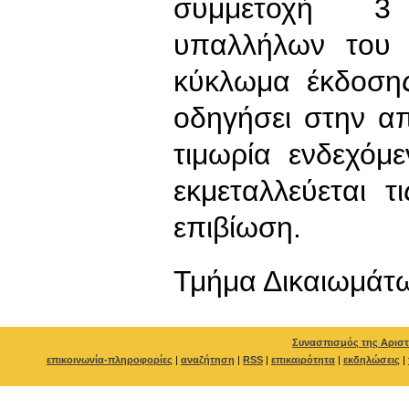
συμμετοχή 3
υπαλλήλων του 
κύκλωμα έκδοσης
οδηγήσει στην α
τιμωρία ενδεχόμ
εκμεταλλεύεται 
επιβίωση.
Τμήμα Δικαιωμάτ
Συνασπισμός της Αριστ
επικοινωνία-πληροφορίες
|
αναζήτηση
|
RSS
|
επικαιρότητα
|
εκδηλώσεις
|