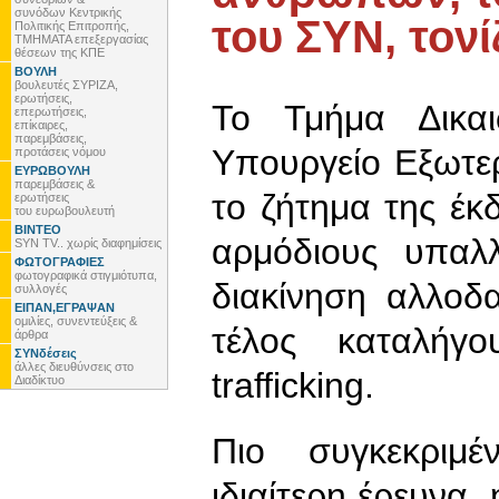
συνόδων Κεντρικής
του ΣΥΝ, τονίζ
Πολιτικής Επιτροπής,
ΤΜΗΜΑΤΑ επεξεργασίας
θέσεων της ΚΠΕ
ΒΟΥΛΗ
βουλευτές ΣΥΡΙΖΑ,
ερωτήσεις,
Το Τμήμα Δικα
επερωτήσεις,
επίκαιρες,
παρεμβάσεις,
Υπουργείο Εξωτερ
προτάσεις νόμου
ΕΥΡΩΒΟΥΛΗ
παρεμβάσεις &
το ζήτημα της έ
ερωτήσεις
του ευρωβουλευτή
ΒΙΝΤΕΟ
αρμόδιους υπαλ
SYN TV.. χωρίς διαφημίσεις
ΦΩΤΟΓΡΑΦΙΕΣ
φωτογραφικά στιγμιότυπα,
διακίνηση αλλοδ
συλλογές
ΕΙΠΑΝ,ΕΓΡΑΨΑΝ
ομιλίες, συνεντεύξεις &
τέλος καταλήγ
άρθρα
ΣΥΝδέσεις
άλλες διευθύνσεις στο
trafficking.
Διαδίκτυο
Πιο συγκεκριμέ
ιδιαίτερη έρευνα,