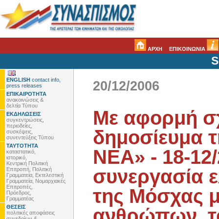
ΑΡΧΗ
ΕΠΙΚΟΙΝΩΝΙΑ
S
ENGLISH
contact info,
20/12/2006
press releases
ΕΠΙΚΑΙΡΟΤΗΤΑ
ανακοινώσεις &
δελτία Τύπου
Με αφορμή σ
ΕΚΔΗΛΩΣΕΙΣ
συγκεντρώσεις,
περιοδείες,
δημοσίευμα τ
συσκέψεις,
συνεντεύξεις Τύπου
ΤΑΥΤΟΤΗΤΑ
ΝΕΑ» - 18-12/
καταστατικό,
ιστορικό,
Κεντρική Πολιτική
συνεργασία 
Επιτροπή, Πολιτική
Γραμματεία, Εκτελεστική
Γραμματεία, Νομαρχιακές
Επιτροπές,
της Μόσχας 
Πρόεδρος,
Γραμματέας
ΘΕΣΕΙΣ
ανθρώπων, τ
πολιτικές αποφάσεις
συνεδρίων &