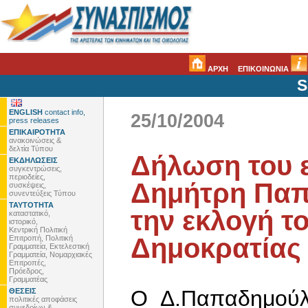
ΑΡΧΗ
ΕΠΙΚΟΙΝΩΝΙΑ
S
ENGLISH
contact info,
25/10/2004
press releases
ΕΠΙΚΑΙΡΟΤΗΤΑ
ανακοινώσεις &
δελτία Τύπου
Δήλωση του 
ΕΚΔΗΛΩΣΕΙΣ
συγκεντρώσεις,
περιοδείες,
Δημήτρη Παπ
συσκέψεις,
συνεντεύξεις Τύπου
ΤΑΥΤΟΤΗΤΑ
την εκλογή τ
καταστατικό,
ιστορικό,
Κεντρική Πολιτική
Δημοκρατίας
Επιτροπή, Πολιτική
Γραμματεία, Εκτελεστική
Γραμματεία, Νομαρχιακές
Επιτροπές,
Πρόεδρος,
Γραμματέας
Ο Δ.Παπαδημούλ
ΘΕΣΕΙΣ
πολιτικές αποφάσεις
συνεδρίων &