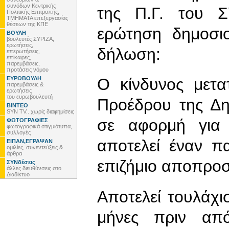
συνόδων Κεντρικής
της Π.Γ. του Σ
Πολιτικής Επιτροπής,
ΤΜΗΜΑΤΑ επεξεργασίας
θέσεων της ΚΠΕ
ερώτηση δημοσι
ΒΟΥΛΗ
βουλευτές ΣΥΡΙΖΑ,
ερωτήσεις,
δήλωση:
επερωτήσεις,
επίκαιρες,
παρεμβάσεις,
προτάσεις νόμου
ΕΥΡΩΒΟΥΛΗ
Ο κίνδυνος μετα
παρεμβάσεις &
ερωτήσεις
του ευρωβουλευτή
Προέδρου της Δη
ΒΙΝΤΕΟ
SYN TV.. χωρίς διαφημίσεις
σε αφορμή για
ΦΩΤΟΓΡΑΦΙΕΣ
φωτογραφικά στιγμιότυπα,
συλλογές
αποτελεί έναν π
ΕΙΠΑΝ,ΕΓΡΑΨΑΝ
ομιλίες, συνεντεύξεις &
άρθρα
επιζήμιο αποπροσ
ΣΥΝδέσεις
άλλες διευθύνσεις στο
Διαδίκτυο
Αποτελεί τουλάχι
μήνες πριν απ