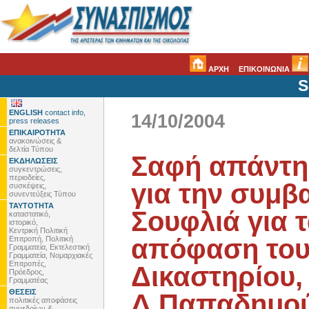
ΑΡΧΗ
ΕΠΙΚΟΙΝΩΝΙΑ
S
ENGLISH
contact info,
14/10/2004
press releases
ΕΠΙΚΑΙΡΟΤΗΤΑ
ανακοινώσεις &
δελτία Τύπου
Σαφή απάντη
ΕΚΔΗΛΩΣΕΙΣ
συγκεντρώσεις,
περιοδείες,
για την συμβ
συσκέψεις,
συνεντεύξεις Τύπου
ΤΑΥΤΟΤΗΤΑ
Σουφλιά για 
καταστατικό,
ιστορικό,
Κεντρική Πολιτική
απόφαση του
Επιτροπή, Πολιτική
Γραμματεία, Εκτελεστική
Γραμματεία, Νομαρχιακές
Επιτροπές,
Δικαστηρίου,
Πρόεδρος,
Γραμματέας
ΘΕΣΕΙΣ
Δ.Παπαδημο
πολιτικές αποφάσεις
συνεδρίων &