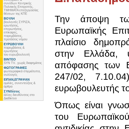
συνόδων Κεντρικής
Πολιτικής Επιτροπής,
ΤΜΗΜΑΤΑ επεξεργασίας
θέσεων της ΚΠΕ
Την άποψη τω
ΒΟΥΛΗ
βουλευτές ΣΥΡΙΖΑ,
ερωτήσεις,
Ευρωπαϊκής Επιτ
επερωτήσεις,
επίκαιρες,
παρεμβάσεις,
πλαίσιο δημοπρ
προτάσεις νόμου
ΕΥΡΩΒΟΥΛΗ
παρεμβάσεις &
στην Ελλάδα, 
ερωτήσεις
του ευρωβουλευτή
ΒΙΝΤΕΟ
απόφασης των Ε
SYN TV.. χωρίς διαφημίσεις
ΦΩΤΟΓΡΑΦΙΕΣ
φωτογραφικά στιγμιότυπα,
247/02, 7.10.
συλλογές
ΕΙΠΑΝ,ΕΓΡΑΨΑΝ
ομιλίες, συνεντεύξεις &
ευρωβουλευτής τ
άρθρα
ΣΥΝδέσεις
άλλες διευθύνσεις στο
Διαδίκτυο
Όπως είναι γνωσ
του Ευρωπαϊκού
αντιδικίας στην