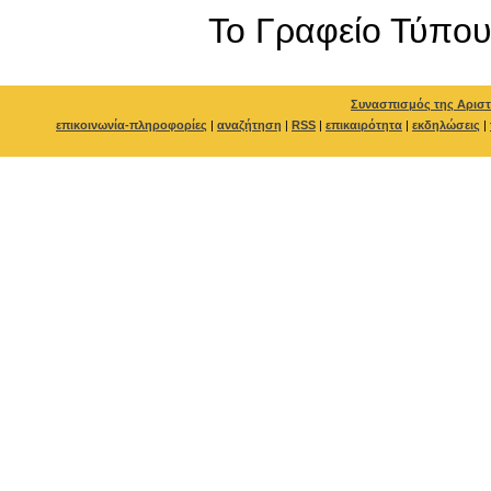
To Γραφείο Τύπο
Συνασπισμός της Αριστ
επικοινωνία-πληροφορίες
|
αναζήτηση
|
RSS
|
επικαιρότητα
|
εκδηλώσεις
|