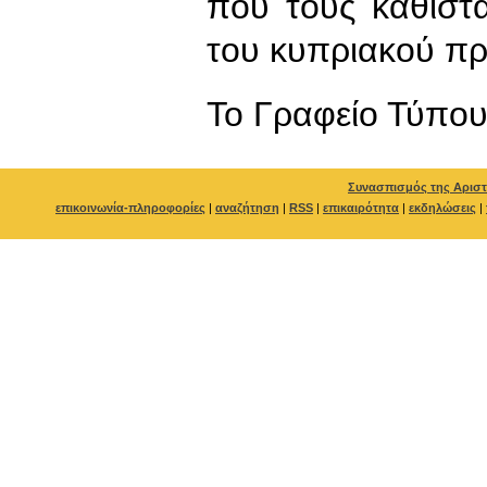
που τους καθιστ
του κυπριακού π
To Γραφείο Τύπο
Συνασπισμός της Αριστ
επικοινωνία-πληροφορίες
|
αναζήτηση
|
RSS
|
επικαιρότητα
|
εκδηλώσεις
|