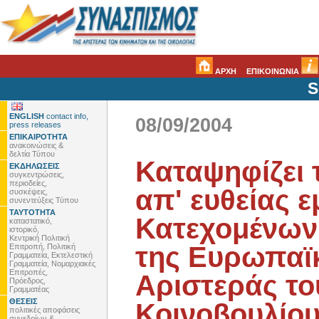
ΑΡΧΗ
ΕΠΙΚΟΙΝΩΝΙΑ
S
ENGLISH
contact info,
08/09/2004
press releases
ΕΠΙΚΑΙΡΟΤΗΤΑ
ανακοινώσεις &
δελτία Τύπου
Καταψηφίζει 
ΕΚΔΗΛΩΣΕΙΣ
συγκεντρώσεις,
περιοδείες,
απ' ευθείας 
συσκέψεις,
συνεντεύξεις Τύπου
ΤΑΥΤΟΤΗΤΑ
Κατεχομένων
καταστατικό,
ιστορικό,
Κεντρική Πολιτική
της Ευρωπαϊ
Επιτροπή, Πολιτική
Γραμματεία, Εκτελεστική
Γραμματεία, Νομαρχιακές
Επιτροπές,
Αριστεράς τ
Πρόεδρος,
Γραμματέας
ΘΕΣΕΙΣ
Κοινοβουλίο
πολιτικές αποφάσεις
συνεδρίων &