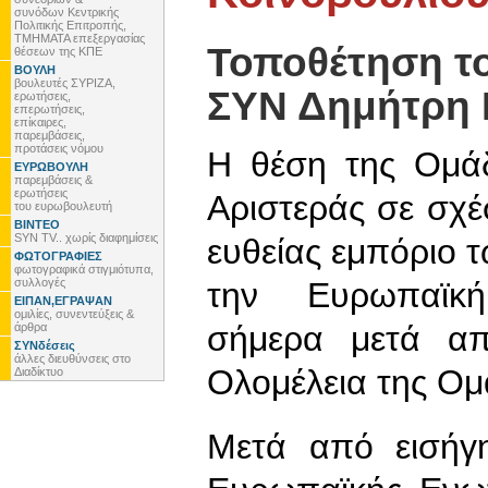
συνόδων Κεντρικής
Πολιτικής Επιτροπής,
ΤΜΗΜΑΤΑ επεξεργασίας
Τοποθέτηση τ
θέσεων της ΚΠΕ
ΒΟΥΛΗ
βουλευτές ΣΥΡΙΖΑ,
ΣΥΝ Δημήτρη
ερωτήσεις,
επερωτήσεις,
επίκαιρες,
παρεμβάσεις,
προτάσεις νόμου
Η θέση της Ομά
ΕΥΡΩΒΟΥΛΗ
παρεμβάσεις &
ερωτήσεις
Αριστεράς σε σχέ
του ευρωβουλευτή
ΒΙΝΤΕΟ
SYN TV.. χωρίς διαφημίσεις
ευθείας εμπόριο 
ΦΩΤΟΓΡΑΦΙΕΣ
φωτογραφικά στιγμιότυπα,
συλλογές
την Ευρωπαϊκή
ΕΙΠΑΝ,ΕΓΡΑΨΑΝ
ομιλίες, συνεντεύξεις &
σήμερα μετά απ
άρθρα
ΣΥΝδέσεις
άλλες διευθύνσεις στο
Ολομέλεια της Ομ
Διαδίκτυο
Μετά από εισήγ