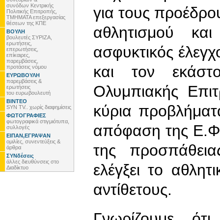
συνόδων Κεντρικής
για τους προέδρ
Πολιτικής Επιτροπής,
ΤΜΗΜΑΤΑ επεξεργασίας
θέσεων της ΚΠΕ
αθλητισμού και
ΒΟΥΛΗ
βουλευτές ΣΥΡΙΖΑ,
ερωτήσεις,
ασφυκτικός έλεγχ
επερωτήσεις,
επίκαιρες,
παρεμβάσεις,
και τον εκάστ
προτάσεις νόμου
ΕΥΡΩΒΟΥΛΗ
παρεμβάσεις &
Ολυμπιακής Επι
ερωτήσεις
του ευρωβουλευτή
ΒΙΝΤΕΟ
κύρια προβλήματ
SYN TV.. χωρίς διαφημίσεις
ΦΩΤΟΓΡΑΦΙΕΣ
φωτογραφικά στιγμιότυπα,
απόφαση της Ε.ΦΙ
συλλογές
ΕΙΠΑΝ,ΕΓΡΑΨΑΝ
ομιλίες, συνεντεύξεις &
της προσπάθεια
άρθρα
ΣΥΝδέσεις
άλλες διευθύνσεις στο
ελέγξει το αθλητ
Διαδίκτυο
αντίθετους.
Γνωρίζουμε ότ