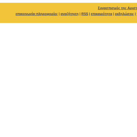
Συνασπισμός της Αριστ
επικοινωνία-πληροφορίες
|
αναζήτηση
|
RSS
|
επικαιρότητα
|
εκδηλώσεις
|