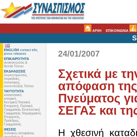
ΑΡΧΗ
ΕΠΙΚΟΙΝΩΝΙΑ
S
ENGLISH
contact info,
24/01/2007
press releases
ΕΠΙΚΑΙΡΟΤΗΤΑ
ανακοινώσεις &
δελτία Τύπου
Σχετικά με τη
ΕΚΔΗΛΩΣΕΙΣ
συγκεντρώσεις,
περιοδείες,
απόφαση της
συσκέψεις,
συνεντεύξεις Τύπου
ΤΑΥΤΟΤΗΤΑ
Πνεύματος γι
καταστατικό,
ιστορικό,
Κεντρική Πολιτική
ΣΕΓΑΣ και τη
Επιτροπή, Πολιτική
Γραμματεία, Εκτελεστική
Γραμματεία, Νομαρχιακές
Επιτροπές,
Πρόεδρος,
Γραμματέας
Η χθεσινή καταδ
ΘΕΣΕΙΣ
πολιτικές αποφάσεις
συνεδρίων &