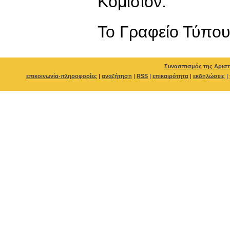
Κομισιόν."
To Γραφείο Τύπο
Συνασπισμός της Αριστ
επικοινωνία-πληροφορίες
|
αναζήτηση
|
RSS
|
επικαιρότητα
|
εκδηλώσεις
|