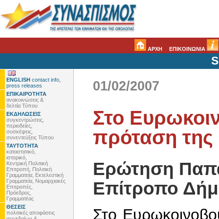
ΑΡΧΗ
ΕΠΙΚΟΙΝΩΝΙΑ
S
ENGLISH
contact info,
01/02/2007
press releases
ΕΠΙΚΑΙΡΟΤΗΤΑ
ανακοινώσεις &
δελτία Τύπου
Στο Ευρωκοι
ΕΚΔΗΛΩΣΕΙΣ
συγκεντρώσεις,
περιοδείες,
πρόταση της 
συσκέψεις,
συνεντεύξεις Τύπου
ΤΑΥΤΟΤΗΤΑ
καταστατικό,
ιστορικό,
Ερώτηση Παπ
Κεντρική Πολιτική
Επιτροπή, Πολιτική
Γραμματεία, Εκτελεστική
Γραμματεία, Νομαρχιακές
Επίτροπο Δή
Επιτροπές,
Πρόεδρος,
Γραμματέας
ΘΕΣΕΙΣ
Στο Ευρωκοινοβού
πολιτικές αποφάσεις
συνεδρίων &