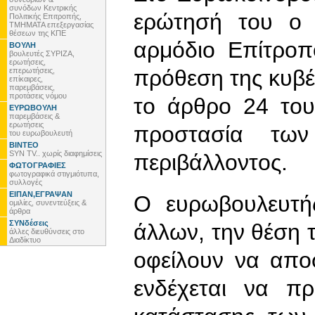
συνόδων Κεντρικής
ερώτησή του ο 
Πολιτικής Επιτροπής,
ΤΜΗΜΑΤΑ επεξεργασίας
θέσεων της ΚΠΕ
αρμόδιο Επίτροπ
ΒΟΥΛΗ
βουλευτές ΣΥΡΙΖΑ,
ερωτήσεις,
πρόθεση της κυβ
επερωτήσεις,
επίκαιρες,
παρεμβάσεις,
προτάσεις νόμου
το άρθρο 24 του
ΕΥΡΩΒΟΥΛΗ
παρεμβάσεις &
ερωτήσεις
προστασία τω
του ευρωβουλευτή
ΒΙΝΤΕΟ
SYN TV.. χωρίς διαφημίσεις
περιβάλλοντος.
ΦΩΤΟΓΡΑΦΙΕΣ
φωτογραφικά στιγμιότυπα,
συλλογές
ΕΙΠΑΝ,ΕΓΡΑΨΑΝ
Ο ευρωβουλευτή
ομιλίες, συνεντεύξεις &
άρθρα
ΣΥΝδέσεις
άλλων, την θέση τ
άλλες διευθύνσεις στο
Διαδίκτυο
οφείλουν να απο
ενδέχεται να πρ