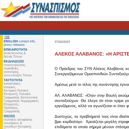
ENGLISH
contact info,
07/02/2007
press releases
ΕΠΙΚΑΙΡΟΤΗΤΑ
ανακοινώσεις &
ΑΛΕΚΟΣ ΑΛΑΒΑΝΟΣ: «Η ΑΡΙΣΤΕ
δελτία Τύπου
ΕΚΔΗΛΩΣΕΙΣ
συγκεντρώσεις,
περιοδείες,
Ο Πρόεδρος του ΣΥΝ Αλέκος Αλαβάνος και 
συσκέψεις,
Συνεργαζόμενων Ομοσπονδιών Συνταξιούχων
συνεντεύξεις Τύπου
ΤΑΥΤΟΤΗΤΑ
καταστατικό,
Αμέσως μετά το τέλος της συνάντησης έγινα
ιστορικό,
Κεντρική Πολιτική
Επιτροπή, Πολιτική
ΑΛ. ΑΛΑΒΑΝΟΣ: «Όταν στην Βουλή ακούμε ό
Γραμματεία, Εκτελεστική
συνταξιούχων. Θα έλεγα ότι είναι κρίμα γι
Γραμματεία, Νομαρχιακές
Επιτροπές,
εργαζόμενος, αλλά να αγωνίζεσαι κι όταν φ
Πρόεδρος,
Γραμματέας
ΘΕΣΕΙΣ
Δυστυχώς, τα προβλήματά τους είναι ιδιαί
πολιτικές αποφάσεις
βρει καρδιολόγο. Χρειάζεται μεγάλη στροφ
συνεδρίων &
συνόδων Κεντρικής
επιδόματα τα οποία σήμερα μένουν στάσιμα,