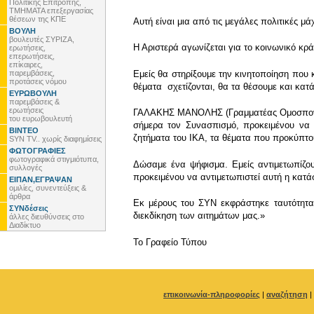
Πολιτικής Επιτροπής,
ΤΜΗΜΑΤΑ επεξεργασίας
θέσεων της ΚΠΕ
Αυτή είναι μια από τις μεγάλες πολιτικές μά
ΒΟΥΛΗ
βουλευτές ΣΥΡΙΖΑ,
Η Αριστερά αγωνίζεται για το κοινωνικό κρά
ερωτήσεις,
επερωτήσεις,
επίκαιρες,
παρεμβάσεις,
Εμείς θα στηρίξουμε την κινητοποίηση που
προτάσεις νόμου
θέματα σχετίζονται, θα τα θέσουμε και κατ
ΕΥΡΩΒΟΥΛΗ
παρεμβάσεις &
ερωτήσεις
ΓΑΛΑΚΗΣ ΜΑΝΟΛΗΣ (Γραμματέας Ομοσπονδία
του ευρωβουλευτή
σήμερα τον Συνασπισμό, προκειμένου να 
ΒΙΝΤΕΟ
ζητήματα του ΙΚΑ, τα θέματα που προκύπτου
SYN TV.. χωρίς διαφημίσεις
ΦΩΤΟΓΡΑΦΙΕΣ
φωτογραφικά στιγμιότυπα,
Δώσαμε ένα ψήφισμα. Εμείς αντιμετωπίζο
συλλογές
προκειμένου να αντιμετωπιστεί αυτή η κατά
ΕΙΠΑΝ,ΕΓΡΑΨΑΝ
ομιλίες, συνεντεύξεις &
άρθρα
Εκ μέρους του ΣΥΝ εκφράστηκε ταυτότητ
ΣΥΝδέσεις
διεκδίκηση των αιτημάτων μας.»
άλλες διευθύνσεις στο
Διαδίκτυο
To Γραφείο Τύπου
επικοινωνία-πληροφορίες
|
αναζήτηση
|