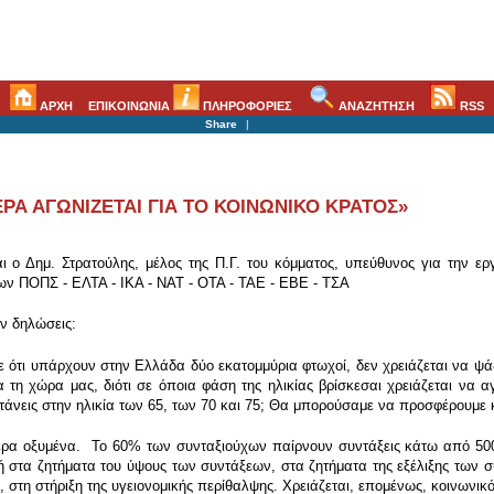
ΑΡΧΗ
ΕΠΙΚΟΙΝΩΝΙΑ
ΠΛΗΡΟΦΟΡΙΕΣ
ΑΝΑΖΗΤΗΣΗ
RSS
Share
|
ΡΑ ΑΓΩΝΙΖΕΤΑΙ ΓΙΑ ΤΟ ΚΟΙΝΩΝΙΚΟ ΚΡΑΤΟΣ»
ο Δημ. Στρατούλης, μέλος της Π.Γ. του κόμματος, υπεύθυνος για την ερ
 ΠΟΠΣ - ΕΛΤΑ - ΙΚΑ - ΝΑΤ - ΟΤΑ - ΤΑΕ - ΕΒΕ - ΤΣΑ
ν δηλώσεις:
τι υπάρχουν στην Ελλάδα δύο εκατομμύρια φτωχοί, δεν χρειάζεται να ψάξ
α τη χώρα μας, διότι σε όποια φάση της ηλικίας βρίσκεσαι χρειάζεται να α
τάνεις στην ηλικία των 65, των 70 και 75; Θα μπορούσαμε να προσφέρουμε 
τερα οξυμένα. Το 60% των συνταξιούχων παίρνουν συντάξεις κάτω από 500 
ή στα ζητήματα του ύψους των συντάξεων, στα ζητήματα της εξέλιξης των 
 στη στήριξη της υγειονομικής περίθαλψης. Χρειάζεται, επομένως, κοινωνικό