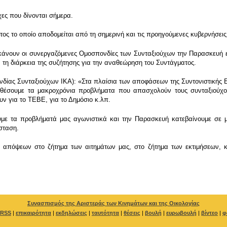
χες που δίνονται σήμερα.
τος το οποίο αποδομείται από τη σημερινή και τις προηγούμενες κυβερνήσεις
 κάνουν οι συνεργαζόμενες Ομοσπονδίες των Συνταξιούχων την Παρασκευή 
ά τη διάρκεια της συζήτησης για την αναθεώρηση του Συντάγματος.
ς Συνταξιούχων ΙΚΑ): «Στα πλαίσια των αποφάσεων της Συντονιστικής 
θέσουμε τα μακροχρόνια προβλήματα που απασχολούν τους συνταξιούχους
ν για το ΤΕΒΕ, για το Δημόσιο κ.λπ.
υμε τα προβλήματά μας αγωνιστικά και την Παρασκευή κατεβαίνουμε σε 
σταση.
α απόψεων στο ζήτημα των αιτημάτων μας, στο ζήτημα των εκτιμήσεων,
Συνασπισμός της Αριστεράς των Κινημάτων και της Οικολογίας
RSS
|
επικαιρότητα
|
εκδηλώσεις
|
ταυτότητα
|
θέσεις
|
βουλή
|
ευρωβουλή
|
βίντεο
|
φ