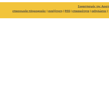
Συνασπισμός της Αριστ
επικοινωνία-πληροφορίες
|
αναζήτηση
|
RSS
|
επικαιρότητα
|
εκδηλώσεις
|