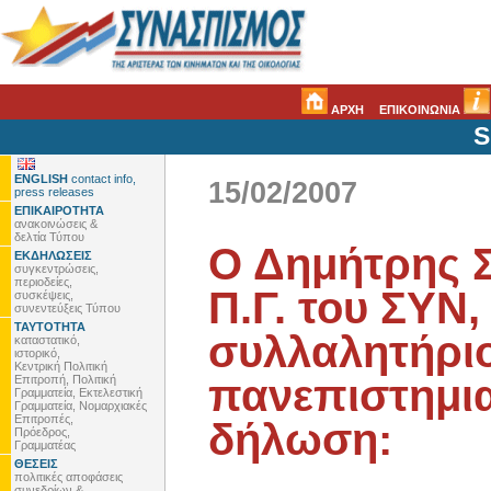
ΑΡΧΗ
ΕΠΙΚΟΙΝΩΝΙΑ
S
ENGLISH
contact info,
15/02/2007
press releases
ΕΠΙΚΑΙΡΟΤΗΤΑ
ανακοινώσεις &
δελτία Τύπου
Ο Δημήτρης Σ
ΕΚΔΗΛΩΣΕΙΣ
συγκεντρώσεις,
περιοδείες,
Π.Γ. του ΣΥΝ
συσκέψεις,
συνεντεύξεις Τύπου
ΤΑΥΤΟΤΗΤΑ
συλλαλητήριο
καταστατικό,
ιστορικό,
Κεντρική Πολιτική
πανεπιστημια
Επιτροπή, Πολιτική
Γραμματεία, Εκτελεστική
Γραμματεία, Νομαρχιακές
Επιτροπές,
δήλωση:
Πρόεδρος,
Γραμματέας
ΘΕΣΕΙΣ
πολιτικές αποφάσεις
συνεδρίων &