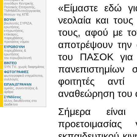
συνόδων Κεντρικής
«Είμαστε εδώ γι
Πολιτικής Επιτροπής,
ΤΜΗΜΑΤΑ επεξεργασίας
θέσεων της ΚΠΕ
νεολαία και τους
ΒΟΥΛΗ
βουλευτές ΣΥΡΙΖΑ,
ερωτήσεις,
τους, αφού με τ
επερωτήσεις,
επίκαιρες,
παρεμβάσεις,
αποτρέψουν την 
προτάσεις νόμου
ΕΥΡΩΒΟΥΛΗ
παρεμβάσεις &
του ΠΑΣΟΚ για 
ερωτήσεις
του ευρωβουλευτή
ΒΙΝΤΕΟ
πανεπιστημίων 
SYN TV.. χωρίς διαφημίσεις
ΦΩΤΟΓΡΑΦΙΕΣ
φωτογραφικά στιγμιότυπα,
φοιτητές αντί
συλλογές
ΕΙΠΑΝ,ΕΓΡΑΨΑΝ
ομιλίες, συνεντεύξεις &
αναθεώρηση του 
άρθρα
ΣΥΝδέσεις
άλλες διευθύνσεις στο
Διαδίκτυο
Σήμερα είνα
προετοιμασίας
εκπαιδευτικού κι