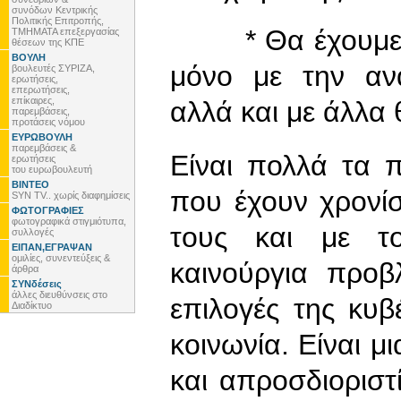
συνόδων Κεντρικής
Πολιτικής Επιτροπής,
* Θα έχουμε πολ
ΤΜΗΜΑΤΑ επεξεργασίας
θέσεων της ΚΠΕ
ΒΟΥΛΗ
μόνο με την αν
βουλευτές ΣΥΡΙΖΑ,
ερωτήσεις,
επερωτήσεις,
επίκαιρες,
αλλά και με άλλα 
παρεμβάσεις,
προτάσεις νόμου
ΕΥΡΩΒΟΥΛΗ
παρεμβάσεις &
Είναι πολλά τα 
ερωτήσεις
του ευρωβουλευτή
ΒΙΝΤΕΟ
που έχουν χρονί
SYN TV.. χωρίς διαφημίσεις
ΦΩΤΟΓΡΑΦΙΕΣ
φωτογραφικά στιγμιότυπα,
τους και με τ
συλλογές
ΕΙΠΑΝ,ΕΓΡΑΨΑΝ
ομιλίες, συνεντεύξεις &
καινούργια προβ
άρθρα
ΣΥΝδέσεις
άλλες διευθύνσεις στο
επιλογές της κυ
Διαδίκτυο
κοινωνία. Είναι μ
και απροσδιοριστ