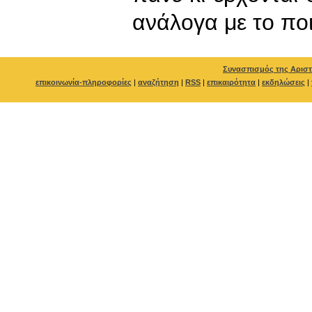
ανάλογα με το ποι
Συνασπισμός της Αριστ
επικοινωνία-πληροφορίες
|
αναζήτηση
|
RSS
|
επικαιρότητα
|
εκδηλώσεις
|