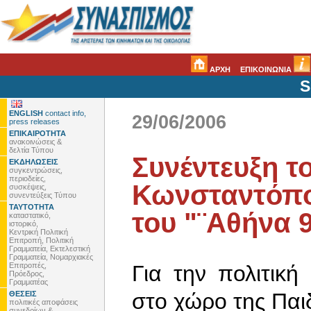
ΑΡΧΗ
ΕΠΙΚΟΙΝΩΝΙΑ
S
ENGLISH
contact info,
29/06/2006
press releases
ΕΠΙΚΑΙΡΟΤΗΤΑ
ανακοινώσεις &
δελτία Τύπου
Συνέντευξη τ
ΕΚΔΗΛΩΣΕΙΣ
συγκεντρώσεις,
περιοδείες,
Κωνσταντόπο
συσκέψεις,
συνεντεύξεις Τύπου
ΤΑΥΤΟΤΗΤΑ
του "¨Αθήνα 
καταστατικό,
ιστορικό,
Κεντρική Πολιτική
Επιτροπή, Πολιτική
Γραμματεία, Εκτελεστική
Γραμματεία, Νομαρχιακές
Επιτροπές,
Για την πολιτικ
Πρόεδρος,
Γραμματέας
στο χώρο της Παι
ΘΕΣΕΙΣ
πολιτικές αποφάσεις
συνεδρίων &