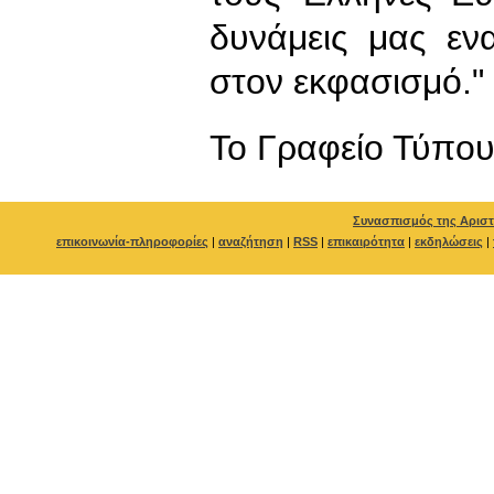
δυνάμεις μας εν
στον εκφασισμό."
To Γραφείο Τύπο
Συνασπισμός της Αριστ
επικοινωνία-πληροφορίες
|
αναζήτηση
|
RSS
|
επικαιρότητα
|
εκδηλώσεις
|