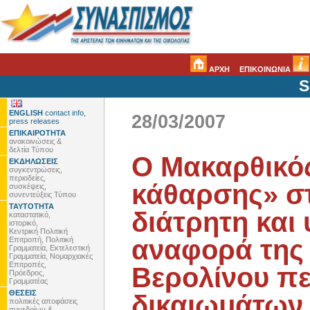
ΑΡΧΗ
ΕΠΙΚΟΙΝΩΝΙΑ
S
ENGLISH
contact info,
28/03/2007
press releases
ΕΠΙΚΑΙΡΟΤΗΤΑ
ανακοινώσεις &
δελτία Τύπου
Ο Μακαρθικός
ΕΚΔΗΛΩΣΕΙΣ
συγκεντρώσεις,
περιοδείες,
κάθαρσης» στ
συσκέψεις,
συνεντεύξεις Τύπου
ΤΑΥΤΟΤΗΤΑ
διάτρητη και 
καταστατικό,
ιστορικό,
Κεντρική Πολιτική
αναφορά της 
Επιτροπή, Πολιτική
Γραμματεία, Εκτελεστική
Γραμματεία, Νομαρχιακές
Επιτροπές,
Βερολίνου π
Πρόεδρος,
Γραμματέας
ΘΕΣΕΙΣ
δικαιωμάτων
πολιτικές αποφάσεις
συνεδρίων &