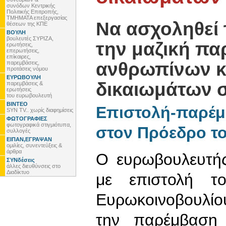
συνόδων Κεντρικής
Πολιτικής Επιτροπής,
ΤΜΗΜΑΤΑ επεξεργασίας
Να ασχοληθεί 
θέσεων της ΚΠΕ
ΒΟΥΛΗ
βουλευτές ΣΥΡΙΖΑ,
την μαζική πα
ερωτήσεις,
επερωτήσεις,
επίκαιρες,
ανθρωπίνων κ
παρεμβάσεις,
προτάσεις νόμου
ΕΥΡΩΒΟΥΛΗ
δικαιωμάτων 
παρεμβάσεις &
ερωτήσεις
του ευρωβουλευτή
ΒΙΝΤΕΟ
Επιστολή-παρέμ
SYN TV.. χωρίς διαφημίσεις
ΦΩΤΟΓΡΑΦΙΕΣ
φωτογραφικά στιγμιότυπα,
στον Πρόεδρο τ
συλλογές
ΕΙΠΑΝ,ΕΓΡΑΨΑΝ
ομιλίες, συνεντεύξεις &
άρθρα
Ο ευρωβουλευτή
ΣΥΝδέσεις
άλλες διευθύνσεις στο
Διαδίκτυο
με επιστολή τ
Ευρωκοινοβουλίου
την παρέμβαση