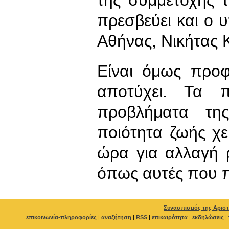
πρεσβεύει και ο 
Αθήνας, Νικήτας 
Είναι όμως προφ
αποτύχει. Τα π
προβλήματα της
ποιότητα ζωής χει
ώρα για αλλαγή ρ
όπως αυτές που π
Συνασπισμός της Αριστ
επικοινωνία-πληροφορίες
|
αναζήτηση
|
RSS
|
επικαιρότητα
|
εκδηλώσεις
|