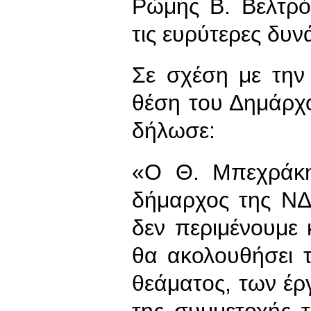
Ρώμης Β. Βελτρό
τις ευρύτερες δυν
Σε σχέση με την
θέση του Δημάρχ
δήλωσε:
«Ο Θ. Μπεχράκη
δήμαρχος της ΝΔ
δεν περιμένουμε κ
θα ακολουθήσει τ
θεάματος, των έρ
της συμμετοχής 