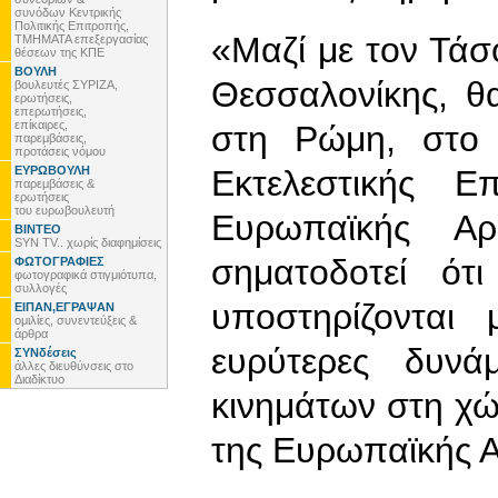
συνόδων Κεντρικής
Πολιτικής Επιτροπής,
«Μαζί με τον Τά
ΤΜΗΜΑΤΑ επεξεργασίας
θέσεων της ΚΠΕ
ΒΟΥΛΗ
Θεσσαλονίκης, θ
βουλευτές ΣΥΡΙΖΑ,
ερωτήσεις,
επερωτήσεις,
επίκαιρες,
στη Ρώμη, στο 
παρεμβάσεις,
προτάσεις νόμου
ΕΥΡΩΒΟΥΛΗ
Εκτελεστικής Ε
παρεμβάσεις &
ερωτήσεις
του ευρωβουλευτή
Ευρωπαϊκής Αρ
ΒΙΝΤΕΟ
SYN TV.. χωρίς διαφημίσεις
σηματοδοτεί ότ
ΦΩΤΟΓΡΑΦΙΕΣ
φωτογραφικά στιγμιότυπα,
συλλογές
υποστηρίζονται
ΕΙΠΑΝ,ΕΓΡΑΨΑΝ
ομιλίες, συνεντεύξεις &
άρθρα
ευρύτερες δυνά
ΣΥΝδέσεις
άλλες διευθύνσεις στο
Διαδίκτυο
κινημάτων στη χώ
της Ευρωπαϊκής Α