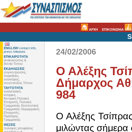
ΑΡΧΗ
ΕΠΙΚΟΙΝΩΝΙΑ
S
ENGLISH
contact info,
24/02/2006
press releases
ΕΠΙΚΑΙΡΟΤΗΤΑ
ανακοινώσεις &
δελτία Τύπου
Ο Αλέξης Τσ
ΕΚΔΗΛΩΣΕΙΣ
συγκεντρώσεις,
περιοδείες,
Δήμαρχος Αθ
συσκέψεις,
συνεντεύξεις Τύπου
ΤΑΥΤΟΤΗΤΑ
984
καταστατικό,
ιστορικό,
Κεντρική Πολιτική
Επιτροπή, Πολιτική
Γραμματεία, Εκτελεστική
Γραμματεία, Νομαρχιακές
Επιτροπές,
Ο Αλέξης Τσίπρα
Πρόεδρος,
Γραμματέας
μιλώντας σήμερα 
ΘΕΣΕΙΣ
πολιτικές αποφάσεις
συνεδρίων &