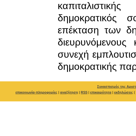
καπιταλιστικ
δημοκρατικός σ
επέκταση των δ
διευρυνόμενους 
συνεχή εμπλουτισ
δημοκρατικής παρ
Συνασπισμός της Αριστ
επικοινωνία-πληροφορίες
|
αναζήτηση
|
RSS
|
επικαιρότητα
|
εκδηλώσεις
|