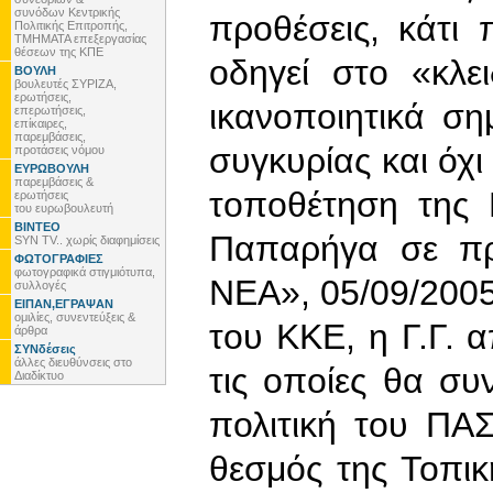
συνόδων Κεντρικής
προθέσεις, κάτι
Πολιτικής Επιτροπής,
ΤΜΗΜΑΤΑ επεξεργασίας
θέσεων της ΚΠΕ
οδηγεί στο «κλε
ΒΟΥΛΗ
βουλευτές ΣΥΡΙΖΑ,
ερωτήσεις,
ικανοποιητικά ση
επερωτήσεις,
επίκαιρες,
παρεμβάσεις,
συγκυρίας και όχι
προτάσεις νόμου
ΕΥΡΩΒΟΥΛΗ
παρεμβάσεις &
τοποθέτηση της 
ερωτήσεις
του ευρωβουλευτή
ΒΙΝΤΕΟ
Παπαρήγα σε πρ
SYN TV.. χωρίς διαφημίσεις
ΦΩΤΟΓΡΑΦΙΕΣ
φωτογραφικά στιγμιότυπα,
ΝΕΑ», 05/09/2005
συλλογές
ΕΙΠΑΝ,ΕΓΡΑΨΑΝ
ομιλίες, συνεντεύξεις &
του ΚΚΕ, η Γ.Γ. 
άρθρα
ΣΥΝδέσεις
άλλες διευθύνσεις στο
τις οποίες θα συ
Διαδίκτυο
πολιτική του ΠΑΣ
θεσμός της Τοπική