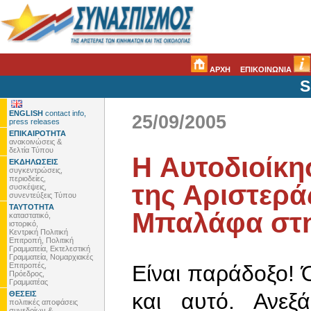
ΑΡΧΗ
ΕΠΙΚΟΙΝΩΝΙΑ
S
ENGLISH
contact info,
25/09/2005
press releases
ΕΠΙΚΑΙΡΟΤΗΤΑ
ανακοινώσεις &
δελτία Τύπου
H Αυτοδιοίκησ
ΕΚΔΗΛΩΣΕΙΣ
συγκεντρώσεις,
περιοδείες,
της Αριστερά
συσκέψεις,
συνεντεύξεις Τύπου
ΤΑΥΤΟΤΗΤΑ
Μπαλάφα στη
καταστατικό,
ιστορικό,
Κεντρική Πολιτική
Επιτροπή, Πολιτική
Γραμματεία, Εκτελεστική
Γραμματεία, Νομαρχιακές
Επιτροπές,
Είναι παράδοξο! 
Πρόεδρος,
Γραμματέας
και αυτό. Ανεξ
ΘΕΣΕΙΣ
πολιτικές αποφάσεις
συνεδρίων &