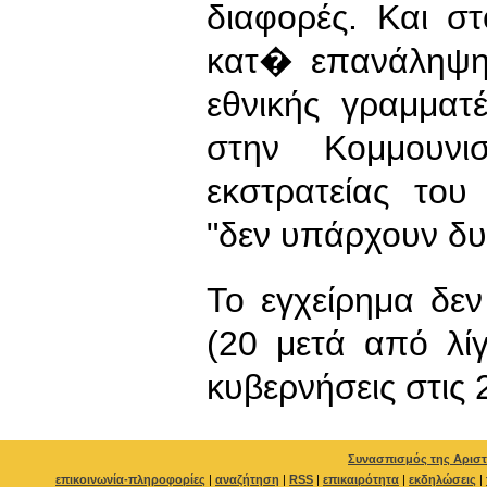
διαφορές. Και σ
κατ� επανάληψη
εθνικής γραμμα
στην Κομμουνι
εκστρατείας του
"δεν υπάρχουν δυο
Το εγχείρημα δεν
(20 μετά από λί
κυβερνήσεις στις 2
Συνασπισμός της Αριστ
επικοινωνία-πληροφορίες
|
αναζήτηση
|
RSS
|
επικαιρότητα
|
εκδηλώσεις
|