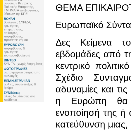
συνόδων Κεντρικής
ΘΕΜΑ ΕΠΙΚΑΙΡΟ
Πολιτικής Επιτροπής,
ΤΜΗΜΑΤΑ επεξεργασίας
θέσεων της ΚΠΕ
ΒΟΥΛΗ
Ευρωπαϊκό Σύντ
βουλευτές ΣΥΡΙΖΑ,
ερωτήσεις,
επερωτήσεις,
επίκαιρες,
παρεμβάσεις,
Δες Κείμενα τ
προτάσεις νόμου
ΕΥΡΩΒΟΥΛΗ
παρεμβάσεις &
εβδομάδες από την
ερωτήσεις
του ευρωβουλευτή
ΒΙΝΤΕΟ
κεντρικό πολιτικ
SYN TV.. χωρίς διαφημίσεις
ΦΩΤΟΓΡΑΦΙΕΣ
φωτογραφικά στιγμιότυπα,
Σχέδιο Συνταγμ
συλλογές
ΕΙΠΑΝ,ΕΓΡΑΨΑΝ
ομιλίες, συνεντεύξεις &
αδυναμίες και τις 
άρθρα
ΣΥΝδέσεις
άλλες διευθύνσεις στο
η Ευρώπη θα π
Διαδίκτυο
ενοποίησή της ή
κατεύθυνση μιας,