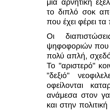
μια αρνητική εξέ
το διπλό σοκ α
που έχει φέρει τ
Οι διαπιστώσε
ψηφοφοριών που 
πολύ απλή, σχεδό
Το "αριστερό" κο
"δεξιό" νεοφιλ
οφείλονται κατ
ανάμεσα στον γα
και στην πολιτική