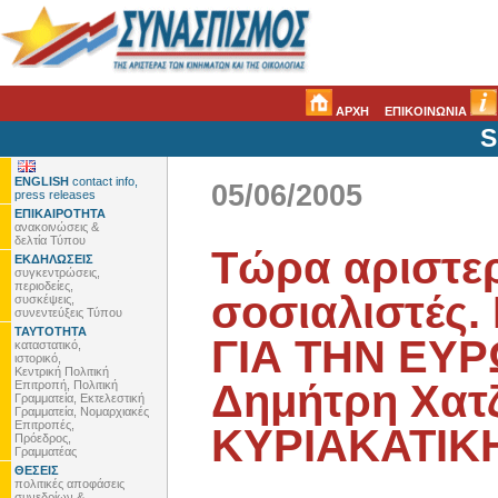
ΑΡΧΗ
ΕΠΙΚΟΙΝΩΝΙΑ
S
ENGLISH
contact info,
05/06/2005
press releases
ΕΠΙΚΑΙΡΟΤΗΤΑ
ανακοινώσεις &
δελτία Τύπου
Τώρα αριστερ
ΕΚΔΗΛΩΣΕΙΣ
συγκεντρώσεις,
περιοδείες,
σοσιαλιστές
συσκέψεις,
συνεντεύξεις Τύπου
ΤΑΥΤΟΤΗΤΑ
ΓΙΑ ΤΗΝ ΕΥΡ
καταστατικό,
ιστορικό,
Κεντρική Πολιτική
Δημήτρη Χατ
Επιτροπή, Πολιτική
Γραμματεία, Εκτελεστική
Γραμματεία, Νομαρχιακές
Επιτροπές,
ΚΥΡΙΑΚΑΤΙΚΗ
Πρόεδρος,
Γραμματέας
ΘΕΣΕΙΣ
πολιτικές αποφάσεις
συνεδρίων &