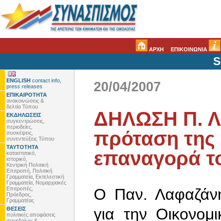
ΑΡΧΗ
ΕΠΙΚΟΙΝΩΝΙΑ
S
ENGLISH
contact info,
20/04/2007
press releases
ΕΠΙΚΑΙΡΟΤΗΤΑ
ανακοινώσεις &
δελτία Τύπου
ΔΗΛΩΣΗ Π. Λ
ΕΚΔΗΛΩΣΕΙΣ
συγκεντρώσεις,
περιοδείες,
πρόταση της 
συσκέψεις,
συνεντεύξεις Τύπου
ΤΑΥΤΟΤΗΤΑ
επαναγορά τ
καταστατικό,
ιστορικό,
Κεντρική Πολιτική
Επιτροπή, Πολιτική
Γραμματεία, Εκτελεστική
Γραμματεία, Νομαρχιακές
Επιτροπές,
Ο Παν. Λαφαζάνη
Πρόεδρος,
Γραμματέας
για την Οικονομι
ΘΕΣΕΙΣ
πολιτικές αποφάσεις
συνεδρίων &