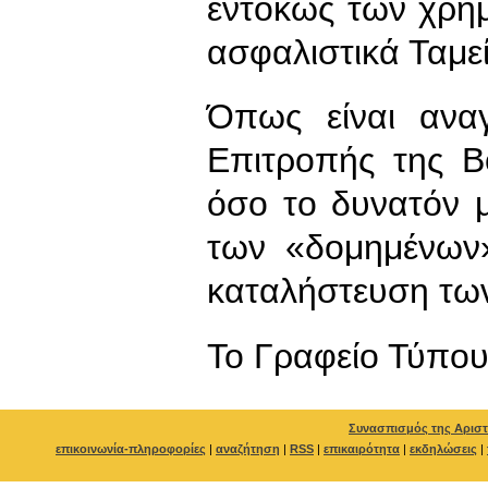
εντόκως των χρη
ασφαλιστικά Ταμεί
Όπως είναι ανα
Επιτροπής της Β
όσο το δυνατόν 
των «δομημένων»
καταλήστευση των
To Γραφείο Τύπο
Συνασπισμός της Αριστ
επικοινωνία-πληροφορίες
|
αναζήτηση
|
RSS
|
επικαιρότητα
|
εκδηλώσεις
|