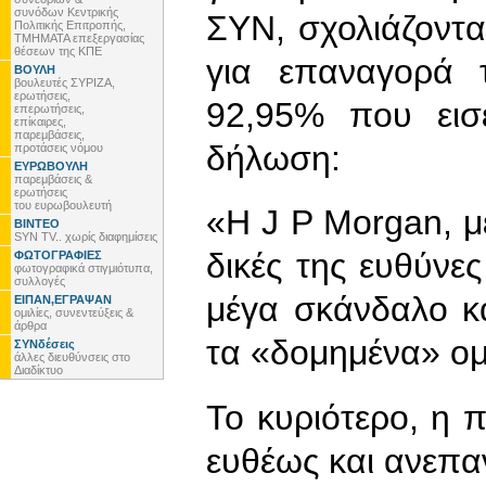
συνόδων Κεντρικής
ΣΥΝ, σχολιάζοντ
Πολιτικής Επιτροπής,
ΤΜΗΜΑΤΑ επεξεργασίας
θέσεων της ΚΠΕ
για επαναγορά 
ΒΟΥΛΗ
βουλευτές ΣΥΡΙΖΑ,
ερωτήσεις,
92,95% που εισ
επερωτήσεις,
επίκαιρες,
παρεμβάσεις,
δήλωση:
προτάσεις νόμου
ΕΥΡΩΒΟΥΛΗ
παρεμβάσεις &
ερωτήσεις
του ευρωβουλευτή
«Η J P Morgan, με
ΒΙΝΤΕΟ
SYN TV.. χωρίς διαφημίσεις
δικές της ευθύνες
ΦΩΤΟΓΡΑΦΙΕΣ
φωτογραφικά στιγμιότυπα,
συλλογές
μέγα σκάνδαλο κ
ΕΙΠΑΝ,ΕΓΡΑΨΑΝ
ομιλίες, συνεντεύξεις &
άρθρα
τα «δομημένα» ομ
ΣΥΝδέσεις
άλλες διευθύνσεις στο
Διαδίκτυο
Το κυριότερο, η 
ευθέως και ανεπα