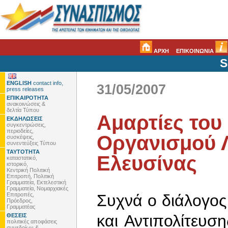
ΑΡΧΗ
ΕΠΙΚΟΙΝΩΝΙΑ
S
ENGLISH
contact info,
31/05/2007
press releases
ΕΠΙΚΑΙΡΟΤΗΤΑ
ανακοινώσεις &
δελτία Τύπου
Αμαρτίες του
ΕΚΔΗΛΩΣΕΙΣ
συγκεντρώσεις,
περιοδείες,
Οργανισμού 
συσκέψεις,
συνεντεύξεις Τύπου
ΤΑΥΤΟΤΗΤΑ
Ελευσίνας
καταστατικό,
ιστορικό,
Κεντρική Πολιτική
Επιτροπή, Πολιτική
Γραμματεία, Εκτελεστική
Γραμματεία, Νομαρχιακές
Επιτροπές,
Συχνά ο διάλογο
Πρόεδρος,
Γραμματέας
και Αντιπολίτευσ
ΘΕΣΕΙΣ
πολιτικές αποφάσεις
συνεδρίων &