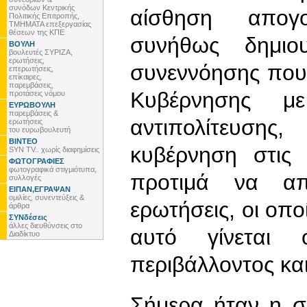
συνόδων Κεντρικής
αίσθηση απογ
Πολιτικής Επιτροπής,
ΤΜΗΜΑΤΑ επεξεργασίας
θέσεων της ΚΠΕ
συνήθως δημιο
ΒΟΥΛΗ
βουλευτές ΣΥΡΙΖΑ,
ερωτήσεις,
συνεννόησης που
επερωτήσεις,
επίκαιρες,
παρεμβάσεις,
Κυβέρνησης μ
προτάσεις νόμου
ΕΥΡΩΒΟΥΛΗ
παρεμβάσεις &
αντιπολίτευση
ερωτήσεις
του ευρωβουλευτή
ΒΙΝΤΕΟ
κυβέρνηση στις 
SYN TV.. χωρίς διαφημίσεις
ΦΩΤΟΓΡΑΦΙΕΣ
φωτογραφικά στιγμιότυπα,
προτιμά να απ
συλλογές
ΕΙΠΑΝ,ΕΓΡΑΨΑΝ
ομιλίες, συνεντεύξεις &
ερωτήσεις, οι οπο
άρθρα
ΣΥΝδέσεις
άλλες διευθύνσεις στο
αυτό γίνεται 
Διαδίκτυο
περιβάλλοντος κα
Σήμερα ήταν η σ