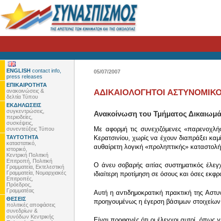
ENGLISH
contact info,
05/07/2007
press releases
ΕΠΙΚΑΙΡΟΤΗΤΑ
ανακοινώσεις &
ΑΔΙΚΑΙΟΛΟΓΗΤΟΙ ΑΣΤΥΝΟΜΙΚΟΙ
δελτία Τύπου
ΕΚΔΗΛΩΣΕΙΣ
συγκεντρώσεις,
Ανακοίνωση του Τμήματος Δικαιωμάτ
περιοδείες,
συσκέψεις,
Με αφορμή τις συνεχιζόμενες «παρενοχλή
συνεντεύξεις Τύπου
ΤΑΥΤΟΤΗΤΑ
Κερατσινίου, χωρίς να έχουν διαπράξει κα
καταστατικό,
αυθαίρετη λογική «προληπτικής» καταστολή
ιστορικό,
Κεντρική Πολιτική
Επιτροπή, Πολιτική
Ο άνευ σοβαρής αιτίας συστηματικός έλεγ
Γραμματεία, Εκτελεστική
Γραμματεία, Νομαρχιακές
ιδιαίτερη προτίμηση σε όσους και όσες εκφ
Επιτροπές,
Πρόεδρος,
Γραμματέας
Αυτή η αντιδημοκρατική πρακτική της Αστυνο
ΘΕΣΕΙΣ
προηγουμένως η έγερση βάσιμων στοιχείων 
πολιτικές αποφάσεις
συνεδρίων &
συνόδων Κεντρικής
Είναι προφανές ότι οι έλεγχοι αυτοί, όπως γ