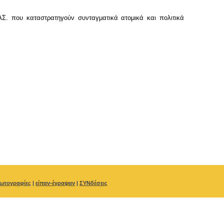
Σ. που καταστρατηγούν συνταγματικά ατομικά και πολιτικά
ωτογραφίες
|
είπαν-έγραψαν
|
ΣΥΝδέσεις