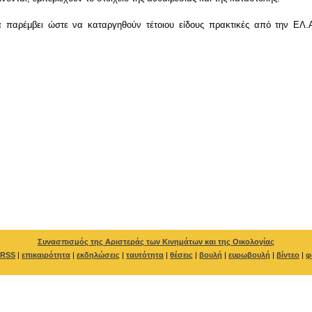
παρέμβει ώστε να καταργηθούν τέτοιου είδους πρακτικές από την ΕΛ.Α
Συνασπισμός της Αριστεράς των Κινημάτων και της Οικολογίας
RSS
|
επικαιρότητα
|
εκδηλώσεις
|
ταυτότητα
|
θέσεις
|
βουλή
|
ευρωβουλή
|
βίντεο
|
φ