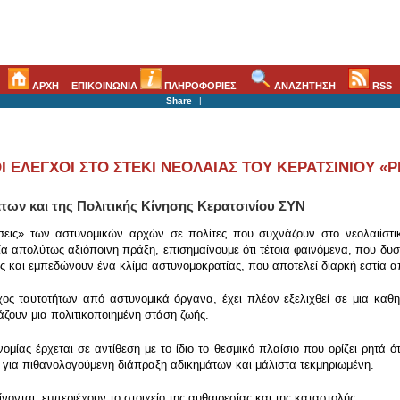
ΑΡΧΗ
ΕΠΙΚΟΙΝΩΝΙΑ
ΠΛΗΡΟΦΟΡΙΕΣ
ΑΝΑΖΗΤΗΣΗ
RSS
Share
|
 ΕΛΕΓΧΟΙ ΣΤΟ ΣΤΕΚΙ ΝΕΟΛΑΙΑΣ ΤΟΥ ΚΕΡΑΤΣΙΝΙΟΥ «
ων και της Πολιτικής Κίνησης Κερατσινίου ΣΥΝ
σεις» των αστυνομικών αρχών σε πολίτες που συχνάζουν στο νεολαιίστικ
μία απολύτως αξιόποινη πράξη, επισημαίνουμε ότι τέτοια φαινόμενα, που δ
ς και εμπεδώνουν ένα κλίμα αστυνομοκρατίας, που αποτελεί διαρκή εστία α
χος ταυτοτήτων από αστυνομικά όργανα, έχει πλέον εξελιχθεί σε μια καθ
ράζουν μια πολιτικοποιημένη στάση ζωής.
μίας έρχεται σε αντίθεση με το ίδιο το θεσμικό πλαίσιο που ορίζει ρητά ότ
για πιθανολογούμενη διάπραξη αδικημάτων και μάλιστα τεκμηριωμένη.
ίνονται, εμπεριέχουν το στοιχείο της αυθαιρεσίας και της καταστολής.