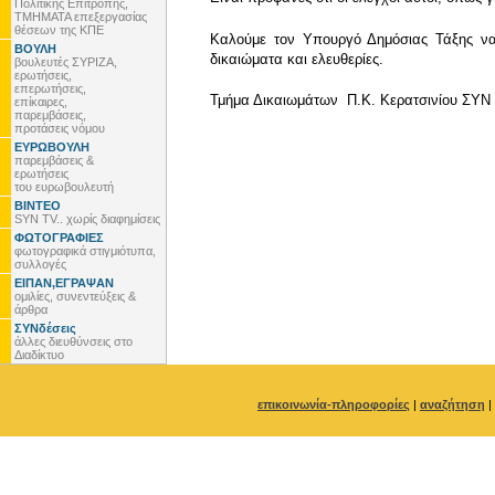
Πολιτικής Επιτροπής,
ΤΜΗΜΑΤΑ επεξεργασίας
θέσεων της ΚΠΕ
Καλούμε τον Υπουργό Δημόσιας Τάξης να 
ΒΟΥΛΗ
δικαιώματα και ελευθερίες.
βουλευτές ΣΥΡΙΖΑ,
ερωτήσεις,
επερωτήσεις,
Τμήμα Δικαιωμάτων Π.Κ. Κερατσινίου ΣΥΝ
επίκαιρες,
παρεμβάσεις,
προτάσεις νόμου
ΕΥΡΩΒΟΥΛΗ
παρεμβάσεις &
ερωτήσεις
του ευρωβουλευτή
ΒΙΝΤΕΟ
SYN TV.. χωρίς διαφημίσεις
ΦΩΤΟΓΡΑΦΙΕΣ
φωτογραφικά στιγμιότυπα,
συλλογές
ΕΙΠΑΝ,ΕΓΡΑΨΑΝ
ομιλίες, συνεντεύξεις &
άρθρα
ΣΥΝδέσεις
άλλες διευθύνσεις στο
Διαδίκτυο
επικοινωνία-πληροφορίες
|
αναζήτηση
|