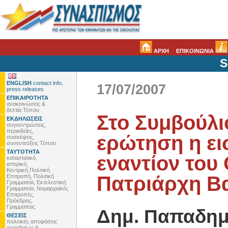
ΑΡΧΗ
ΕΠΙΚΟΙΝΩΝΙΑ
S
ENGLISH
contact info,
17/07/2007
press releases
ΕΠΙΚΑΙΡΟΤΗΤΑ
ανακοινώσεις &
δελτία Τύπου
Στο Συμβούλι
ΕΚΔΗΛΩΣΕΙΣ
συγκεντρώσεις,
περιοδείες,
ερώτηση η ει
συσκέψεις,
συνεντεύξεις Τύπου
ΤΑΥΤΟΤΗΤΑ
εναντίον του
καταστατικό,
ιστορικό,
Κεντρική Πολιτική
Πατριάρχη Β
Επιτροπή, Πολιτική
Γραμματεία, Εκτελεστική
Γραμματεία, Νομαρχιακές
Επιτροπές,
Πρόεδρος,
Γραμματέας
Δημ. Παπαδημ
ΘΕΣΕΙΣ
πολιτικές αποφάσεις
συνεδρίων &