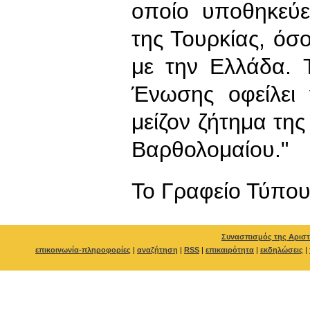
οποίο υποθηκεύε
της Τουρκίας, όσο
με την Ελλάδα. 
Ένωσης οφείλει 
μείζον ζήτημα της
Βαρθολομαίου."
To Γραφείο Τύπο
Συνασπισμός της Αριστ
επικοινωνία-πληροφορίες
|
αναζήτηση
|
RSS
|
επικαιρότητα
|
εκδηλώσεις
|