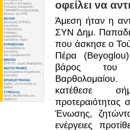
οφείλει να αν
συνόδων Κεντρικής
Πολιτικής Επιτροπής,
ΤΜΗΜΑΤΑ επεξεργασίας
θέσεων της ΚΠΕ
Άμεση ήταν η αν
ΒΟΥΛΗ
βουλευτές ΣΥΡΙΖΑ,
ερωτήσεις,
ΣΥΝ Δημ. Παπαδη
επερωτήσεις,
επίκαιρες,
παρεμβάσεις,
προτάσεις νόμου
που άσκησε ο Τού
ΕΥΡΩΒΟΥΛΗ
παρεμβάσεις &
ερωτήσεις
Πέρα (Beyoglou)
του ευρωβουλευτή
ΒΙΝΤΕΟ
SYN TV.. χωρίς διαφημίσεις
βάρος του Ο
ΦΩΤΟΓΡΑΦΙΕΣ
φωτογραφικά στιγμιότυπα,
συλλογές
Βαρθολομαίου.
ΕΙΠΑΝ,ΕΓΡΑΨΑΝ
ομιλίες, συνεντεύξεις &
κατέθεσε σ
άρθρα
ΣΥΝδέσεις
άλλες διευθύνσεις στο
προτεραιότητας 
Διαδίκτυο
Ένωσης, ζητώντ
ενέργειες προτί