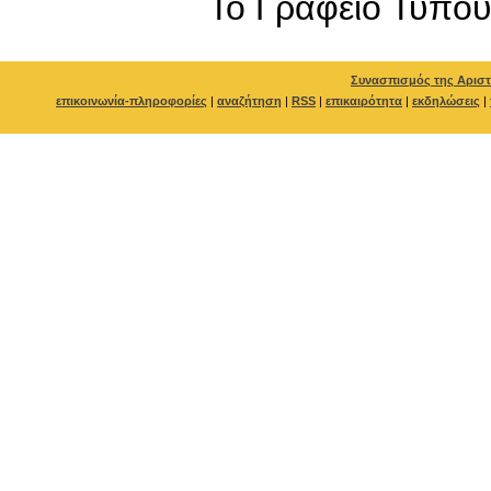
To Γραφείο Τύπο
Συνασπισμός της Αριστ
επικοινωνία-πληροφορίες
|
αναζήτηση
|
RSS
|
επικαιρότητα
|
εκδηλώσεις
|