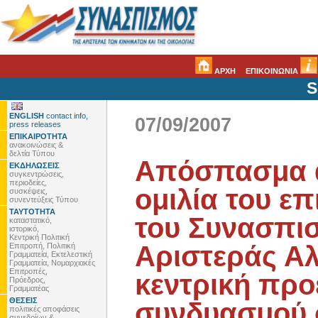
ΑΡΧΗ
ΕΠΙΚΟΙΝΩΝΙΑ
S
ENGLISH
contact info,
07/09/2007
press releases
ΕΠΙΚΑΙΡΟΤΗΤΑ
ανακοινώσεις &
δελτία Τύπου
Απόσπασμα 
ΕΚΔΗΛΩΣΕΙΣ
συγκεντρώσεις,
περιοδείες,
ομιλία του ε
συσκέψεις,
συνεντεύξεις Τύπου
ΤΑΥΤΟΤΗΤΑ
του Συνασπι
καταστατικό,
ιστορικό,
Κεντρική Πολιτική
Αριστεράς Α
Επιτροπή, Πολιτική
Γραμματεία, Εκτελεστική
Γραμματεία, Νομαρχιακές
Επιτροπές,
κεντρική προ
Πρόεδρος,
Γραμματέας
ΘΕΣΕΙΣ
συνδυασμού 
πολιτικές αποφάσεις
συνεδρίων &