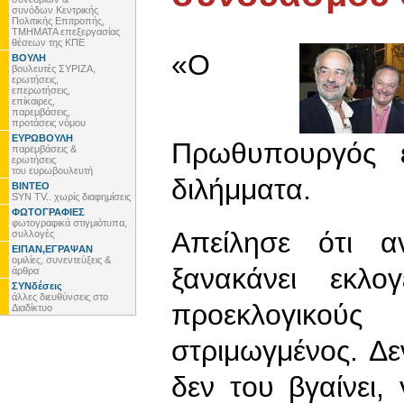
συνόδων Κεντρικής
Πολιτικής Επιτροπής,
ΤΜΗΜΑΤΑ επεξεργασίας
θέσεων της ΚΠΕ
«Ο
ΒΟΥΛΗ
βουλευτές ΣΥΡΙΖΑ,
ερωτήσεις,
επερωτήσεις,
επίκαιρες,
παρεμβάσεις,
προτάσεις νόμου
ΕΥΡΩΒΟΥΛΗ
Πρωθυπουργός 
παρεμβάσεις &
ερωτήσεις
του ευρωβουλευτή
διλήμματα.
ΒΙΝΤΕΟ
SYN TV.. χωρίς διαφημίσεις
ΦΩΤΟΓΡΑΦΙΕΣ
φωτογραφικά στιγμιότυπα,
Απείλησε ότι α
συλλογές
ΕΙΠΑΝ,ΕΓΡΑΨΑΝ
ομιλίες, συνεντεύξεις &
ξανακάνει εκλο
άρθρα
ΣΥΝδέσεις
άλλες διευθύνσεις στο
προεκλογικούς 
Διαδίκτυο
στριμωγμένος. Δε
δεν του βγαίνει, 