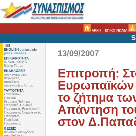
ΑΡΧΗ
ΕΠΙΚΟΙΝΩΝΙΑ
S
ENGLISH
contact info,
13/09/2007
press releases
ΕΠΙΚΑΙΡΟΤΗΤΑ
ανακοινώσεις &
δελτία Τύπου
Επιτροπή: Στ
ΕΚΔΗΛΩΣΕΙΣ
συγκεντρώσεις,
περιοδείες,
Ευρωπαϊκών Κ
συσκέψεις,
συνεντεύξεις Τύπου
ΤΑΥΤΟΤΗΤΑ
το ζήτημα τω
καταστατικό,
ιστορικό,
Κεντρική Πολιτική
Απάντηση το
Επιτροπή, Πολιτική
Γραμματεία, Εκτελεστική
Γραμματεία, Νομαρχιακές
Επιτροπές,
στον Δ.Παπα
Πρόεδρος,
Γραμματέας
ΘΕΣΕΙΣ
πολιτικές αποφάσεις
συνεδρίων &