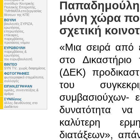
Παπαδημούλης
συνόδων Κεντρικής
Πολιτικής Επιτροπής,
ΤΜΗΜΑΤΑ επεξεργασίας
μόνη χώρα που
θέσεων της ΚΠΕ
ΒΟΥΛΗ
βουλευτές ΣΥΡΙΖΑ,
σχετική κοινο
ερωτήσεις,
επερωτήσεις,
επίκαιρες,
παρεμβάσεις,
προτάσεις νόμου
«Μια σειρά από 
ΕΥΡΩΒΟΥΛΗ
παρεμβάσεις &
ερωτήσεις
στο Δικαστήριο
του ευρωβουλευτή
ΒΙΝΤΕΟ
SYN TV.. χωρίς διαφημίσεις
(ΔΕΚ) προδικαστ
ΦΩΤΟΓΡΑΦΙΕΣ
φωτογραφικά στιγμιότυπα,
συλλογές
του συγκεκρ
ΕΙΠΑΝ,ΕΓΡΑΨΑΝ
ομιλίες, συνεντεύξεις &
συμβασιούχων- 
άρθρα
ΣΥΝδέσεις
άλλες διευθύνσεις στο
δυνατότητα να
Διαδίκτυο
καλύτερη ερμ
διατάξεων», απά