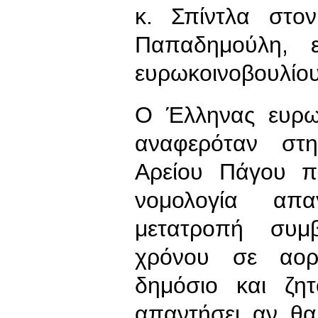
κ. Σπίντλα στο
Παπαδημούλη, ε
ευρωκοινοβουλίου
Ο Έλληνας ευρω
αναφερόταν στ
Αρείου Πάγου π
νομολογία απα
μετατροπή συμ
χρόνου σε αορ
δημόσιο και ζη
απαντήσει αν θ