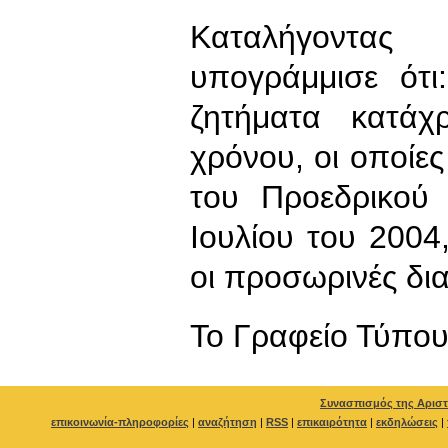
Καταλήγοντα
υπογράμμισε ότι
ζητήματα κατάχ
χρόνου, οι οποίε
του Προεδρικού 
Ιουλίου του 2004,
οι προσωρινές διατ
To Γραφείο Τύπο
Συνασπισμός της Αριστ
επικοινωνία-πληροφορίες
|
αναζήτηση
|
RSS
|
επικαιρότητα
|
εκδηλώσεις
|