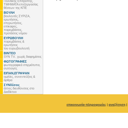
Πολιτικής Επιτροπής,
ΤΜΗΜΑΤΑ επεξεργασίας
θέσεων της ΚΠΕ
ΒΟΥΛΗ
βουλευτές ΣΥΡΙΖΑ,
ερωτήσεις,
επερωτήσεις,
επίκαιρες,
παρεμβάσεις,
προτάσεις νόμου
ΕΥΡΩΒΟΥΛΗ
παρεμβάσεις &
ερωτήσεις
του ευρωβουλευτή
ΒΙΝΤΕΟ
SYN TV.. χωρίς διαφημίσεις
ΦΩΤΟΓΡΑΦΙΕΣ
φωτογραφικά στιγμιότυπα,
συλλογές
ΕΙΠΑΝ,ΕΓΡΑΨΑΝ
ομιλίες, συνεντεύξεις &
άρθρα
ΣΥΝδέσεις
άλλες διευθύνσεις στο
Διαδίκτυο
επικοινωνία-πληροφορίες
|
αναζήτηση
|