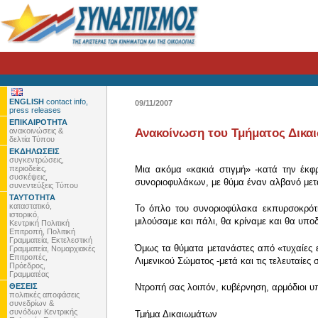
ENGLISH
contact info,
09/11/2007
press releases
ΕΠΙΚΑΙΡΟΤΗΤΑ
ανακοινώσεις &
Ανακοίνωση του Τμήματος Δικα
δελτία Τύπου
ΕΚΔΗΛΩΣΕΙΣ
συγκεντρώσεις,
περιοδείες,
Μια ακόμα «κακιά στιγμή» -κατά την έκφ
συσκέψεις,
συνοριοφυλάκων, με θύμα έναν αλβανό μετ
συνεντεύξεις Τύπου
ΤΑΥΤΟΤΗΤΑ
καταστατικό,
Το όπλο του συνοριοφύλακα εκπυρσοκρότη
ιστορικό,
μιλούσαμε και πάλι, θα κρίναμε και θα υπ
Κεντρική Πολιτική
Επιτροπή, Πολιτική
Γραμματεία, Εκτελεστική
Όμως τα θύματα μετανάστες από «τυχαίες 
Γραμματεία, Νομαρχιακές
Επιτροπές,
Λιμενικού Σώματος -μετά και τις τελευταί
Πρόεδρος,
Γραμματέας
ΘΕΣΕΙΣ
Ντροπή σας λοιπόν, κυβέρνηση, αρμόδιοι υπ
πολιτικές αποφάσεις
συνεδρίων &
συνόδων Κεντρικής
Τμήμα Δικαιωμάτων