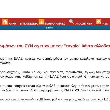
ΑΡΧΗ
ΕΠΙΚΟΙΝΩΝΙΑ
ΠΛΗΡΟΦΟΡΙΕΣ
ΑΝΑΖΗΤΗΣΗ
RSS
Share
|
ιωμάτων του ΣΥΝ σχετικά με τον "τυχαίο" θάντο αλλοδ
ραση της ΕΛΑΣ- έρχεται να συμπληρώσει τον μακρύ κατάλογο «κακών στ
ανάστη.
σε «τυχαία», «κατά λάθος» και αφαίρεσε, πισώπλατα, τη ζωή του άτυχου
οδεικνύαμε στην κυβέρνηση και την ΕΛΑΣ λύσεις για πρόληψη τέτοιων κατα
εκπυρσοκροτήσεις» είναι πλέον πολλά, η καταστολή κατά των μεταναστών σ
ες συγκλονιστικές αποκαλύψεις της οργάνωσης PRO ASYL δεδομένα- αλλά και
ουργοί και συνοριοφύλακες!!! Ίσως μάλιστα να μην χρειάζεται ούτε καν ΕΔΕ