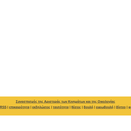
Συνασπισμός της Αριστεράς των Κινημάτων και της Οικολογίας
RSS
|
επικαιρότητα
|
εκδηλώσεις
|
ταυτότητα
|
θέσεις
|
βουλή
|
ευρωβουλή
|
βίντεο
|
φ