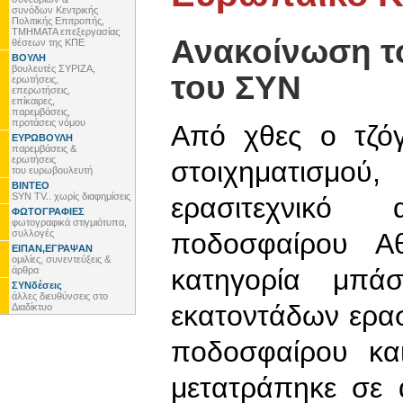
συνόδων Κεντρικής
Πολιτικής Επιτροπής,
ΤΜΗΜΑΤΑ επεξεργασίας
Ανακοίνωση τ
θέσεων της ΚΠΕ
ΒΟΥΛΗ
βουλευτές ΣΥΡΙΖΑ,
του ΣΥΝ
ερωτήσεις,
επερωτήσεις,
επίκαιρες,
παρεμβάσεις,
προτάσεις νόμου
Από χθες ο τζόγ
ΕΥΡΩΒΟΥΛΗ
παρεμβάσεις &
ερωτήσεις
στοιχηματισμο
του ευρωβουλευτή
ΒΙΝΤΕΟ
SYN TV.. χωρίς διαφημίσεις
ερασιτεχνικό 
ΦΩΤΟΓΡΑΦΙΕΣ
φωτογραφικά στιγμιότυπα,
συλλογές
ποδοσφαίρου Αθ
ΕΙΠΑΝ,ΕΓΡΑΨΑΝ
ομιλίες, συνεντεύξεις &
κατηγορία μπά
άρθρα
ΣΥΝδέσεις
άλλες διευθύνσεις στο
εκατοντάδων ερα
Διαδίκτυο
ποδοσφαίρου και
μετατράπηκε σε 