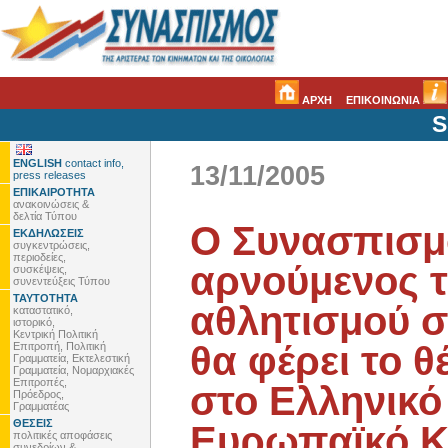
ΑΡΧΗ
ΕΠΙΚΟΙΝΩΝΙΑ
S
ENGLISH
contact info,
13/11/2005
press releases
ΕΠΙΚΑΙΡΟΤΗΤΑ
ανακοινώσεις &
δελτία Τύπου
Ο Συνασπισμ
ΕΚΔΗΛΩΣΕΙΣ
συγκεντρώσεις,
περιοδείες,
αρνούμενος τ
συσκέψεις,
συνεντεύξεις Τύπου
ΤΑΥΤΟΤΗΤΑ
αθλητισμού σε
καταστατικό,
ιστορικό,
Κεντρική Πολιτική
θα φέρει το 
Επιτροπή, Πολιτική
Γραμματεία, Εκτελεστική
Γραμματεία, Νομαρχιακές
Επιτροπές,
στο Ελληνικό
Πρόεδρος,
Γραμματέας
ΘΕΣΕΙΣ
Ευρωπαϊκό Κ
πολιτικές αποφάσεις
συνεδρίων &