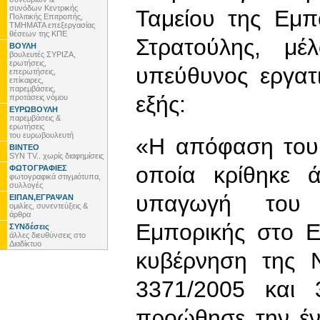
συνόδων Κεντρικής
Ταμείου της Εμπ
Πολιτικής Επιτροπής,
ΤΜΗΜΑΤΑ επεξεργασίας
θέσεων της ΚΠΕ
Στρατούλης, μ
ΒΟΥΛΗ
βουλευτές ΣΥΡΙΖΑ,
ερωτήσεις,
υπεύθυνος εργατ
επερωτήσεις,
επίκαιρες,
παρεμβάσεις,
εξής:
προτάσεις νόμου
ΕΥΡΩΒΟΥΛΗ
παρεμβάσεις &
ερωτήσεις
του ευρωβουλευτή
«Η απόφαση του 
ΒΙΝΤΕΟ
SYN TV.. χωρίς διαφημίσεις
οποία κρίθηκε 
ΦΩΤΟΓΡΑΦΙΕΣ
φωτογραφικά στιγμιότυπα,
συλλογές
υπαγωγή του 
ΕΙΠΑΝ,ΕΓΡΑΨΑΝ
ομιλίες, συνεντεύξεις &
άρθρα
Εμπορικής στο Ε
ΣΥΝδέσεις
άλλες διευθύνσεις στο
Διαδίκτυο
κυβέρνηση της Ν
3371/2005 και 
προώθησε την έν