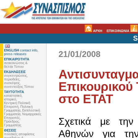
ΑΡΧΗ
ΕΠΙΚΟΙΝΩΝΙΑ
S
ENGLISH
contact info,
21/01/2008
press releases
ΕΠΙΚΑΙΡΟΤΗΤΑ
ανακοινώσεις &
δελτία Τύπου
Αντισυνταγμα
ΕΚΔΗΛΩΣΕΙΣ
συγκεντρώσεις,
περιοδείες,
Επικουρικού 
συσκέψεις,
συνεντεύξεις Τύπου
ΤΑΥΤΟΤΗΤΑ
στο ΕΤΑΤ
καταστατικό,
ιστορικό,
Κεντρική Πολιτική
Επιτροπή, Πολιτική
Γραμματεία, Εκτελεστική
Γραμματεία, Νομαρχιακές
Επιτροπές,
Σχετικά με την
Πρόεδρος,
Γραμματέας
Αθηνών για τη
ΘΕΣΕΙΣ
πολιτικές αποφάσεις
συνεδρίων &