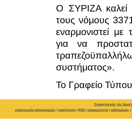
Ο ΣΥΡΙΖΑ καλεί 
τους νόμους 337
εναρμονιστεί με
για να προστα
τραπεζοϋπαλλή
συστήματος».
To Γραφείο Τύπο
Συνασπισμός της Αριστ
επικοινωνία-πληροφορίες
|
αναζήτηση
|
RSS
|
επικαιρότητα
|
εκδηλώσεις
|