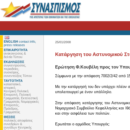
ENGLISH
contact info,
25/01/2008
press releases
ΕΠΙΚΑΙΡΟΤΗΤΑ
ανακοινώσεις &
Κατάργηση του Αστυνομικού Στ
δελτία Τύπου
ΕΚΔΗΛΩΣΕΙΣ
συγκεντρώσεις,
Ερώτηση Φ.Κουβέλη προς τον Υπο
περιοδείες,
συσκέψεις,
Σύμφωνα με την απόφαση 7002/2/42 από 15.
συνεντεύξεις Τύπου
ΤΑΥΤΟΤΗΤΑ
καταστατικό,
Με την κατάργησή του δεν υπάρχει πλέον σ
ιστορικό,
Κεντρική Πολιτική
υπολειτουργεί με έναν υπάλληλο.
Επιτροπή, Πολιτική
Γραμματεία, Εκτελεστική
Γραμματεία, Νομαρχιακές
Στην απόφαση κατάργησης του Αστυνομικο
Επιτροπές,
Νομαρχιακό Συμβούλιο Κεφαλληνίας και Ιθάκ
Πρόεδρος,
Γραμματέας
και στην ασφάλεια των πολιτών.
ΘΕΣΕΙΣ
πολιτικές αποφάσεις
Ερωτάται ο αρμόδιος Υπουργός:
συνεδρίων &
συνόδων Κεντρικής