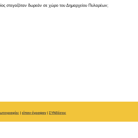
ποίος στεγαζόταν δωρεάν σε χώρο του Δημαρχείου Πυλαρέων;
ωτογραφίες
|
είπαν-έγραψαν
|
ΣΥΝδέσεις