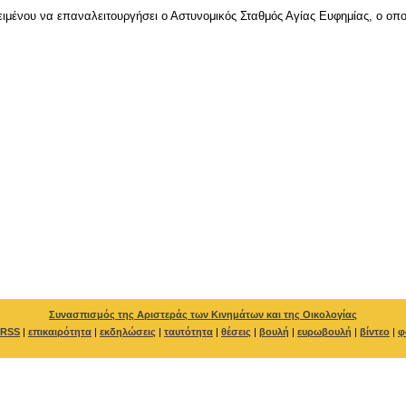
κειμένου να επαναλειτουργήσει ο Αστυνομικός Σταθμός Αγίας Ευφημίας, ο ο
Συνασπισμός της Αριστεράς των Κινημάτων και της Οικολογίας
RSS
|
επικαιρότητα
|
εκδηλώσεις
|
ταυτότητα
|
θέσεις
|
βουλή
|
ευρωβουλή
|
βίντεο
|
φ