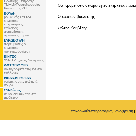
Πολιτικής Επιτροπής,
ΤΜΗΜΑΤΑ επεξεργασίας
Θα προβεί στις απαραίτητες ενέργειες προ
θέσεων της ΚΠΕ
ΒΟΥΛΗ
Ο ερωτών βουλευτής
βουλευτές ΣΥΡΙΖΑ,
ερωτήσεις,
επερωτήσεις,
Φώτης Κουβέλης
επίκαιρες,
παρεμβάσεις,
προτάσεις νόμου
ΕΥΡΩΒΟΥΛΗ
παρεμβάσεις &
ερωτήσεις
του ευρωβουλευτή
ΒΙΝΤΕΟ
SYN TV.. χωρίς διαφημίσεις
ΦΩΤΟΓΡΑΦΙΕΣ
φωτογραφικά στιγμιότυπα,
συλλογές
ΕΙΠΑΝ,ΕΓΡΑΨΑΝ
ομιλίες, συνεντεύξεις &
άρθρα
ΣΥΝδέσεις
άλλες διευθύνσεις στο
Διαδίκτυο
επικοινωνία-πληροφορίες
|
αναζήτηση
|