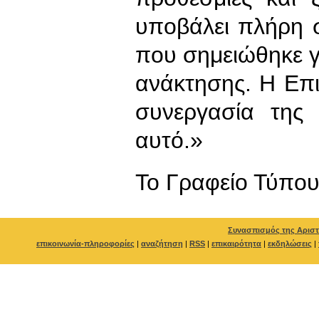
υποβάλει πλήρη σ
που σημειώθηκε 
ανάκτησης. Η Επ
συνεργασία της
αυτό.»
To Γραφείο Τύπο
Συνασπισμός της Αριστ
επικοινωνία-πληροφορίες
|
αναζήτηση
|
RSS
|
επικαιρότητα
|
εκδηλώσεις
|