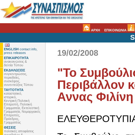
ΑΡΧΗ
ΕΠΙΚΟΙΝΩΝΙΑ
S
ENGLISH
contact info,
19/02/2008
press releases
ΕΠΙΚΑΙΡΟΤΗΤΑ
ανακοινώσεις &
δελτία Τύπου
"Το Συμβούλι
ΕΚΔΗΛΩΣΕΙΣ
συγκεντρώσεις,
περιοδείες,
Περιβάλλον κ
συσκέψεις,
συνεντεύξεις Τύπου
ΤΑΥΤΟΤΗΤΑ
Αννας Φιλίνη
καταστατικό,
ιστορικό,
Κεντρική Πολιτική
Επιτροπή, Πολιτική
Γραμματεία, Εκτελεστική
Γραμματεία, Νομαρχιακές
Επιτροπές,
ΕΛΕΥΘΕΡΟΤΥΠΙΑ,
Πρόεδρος,
Γραμματέας
ΘΕΣΕΙΣ
πολιτικές αποφάσεις
συνεδρίων &