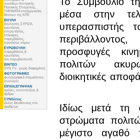
Το Συμβούλιο τη
συνόδων Κεντρικής
Πολιτικής Επιτροπής,
μέσα στην τελε
ΤΜΗΜΑΤΑ επεξεργασίας
θέσεων της ΚΠΕ
ΒΟΥΛΗ
υπερασπιστής τ
βουλευτές ΣΥΡΙΖΑ,
ερωτήσεις,
επερωτήσεις,
επίκαιρες,
περιβάλλοντος
παρεμβάσεις,
προτάσεις νόμου
ΕΥΡΩΒΟΥΛΗ
προσφυγές κιν
παρεμβάσεις &
ερωτήσεις
του ευρωβουλευτή
πολιτών ακυρών
ΒΙΝΤΕΟ
SYN TV.. χωρίς διαφημίσεις
διοικητικές αποφά
ΦΩΤΟΓΡΑΦΙΕΣ
φωτογραφικά στιγμιότυπα,
συλλογές
ΕΙΠΑΝ,ΕΓΡΑΨΑΝ
ομιλίες, συνεντεύξεις &
άρθρα
ΣΥΝδέσεις
άλλες διευθύνσεις στο
Ιδίως μετά τη 
Διαδίκτυο
στρώματα πολιτώ
μέγιστο αγαθό 