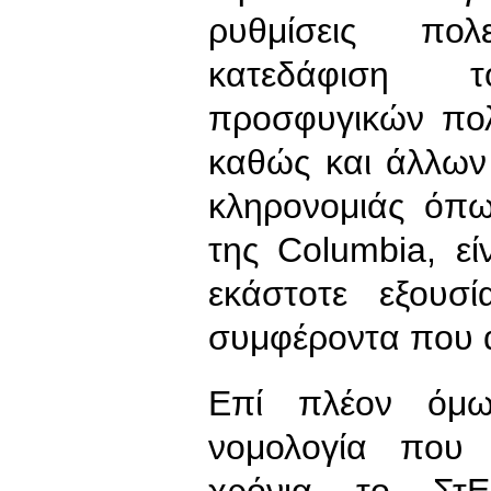
ρυθμίσεις πολ
κατεδάφιση 
προσφυγικών πολ
καθώς και άλλων 
κληρονομιάς όπ
της Columbia, είν
εκάστοτε εξουσ
συμφέροντα που α
Επί πλέον όμω
νομολογία που 
χρόνια το Στ