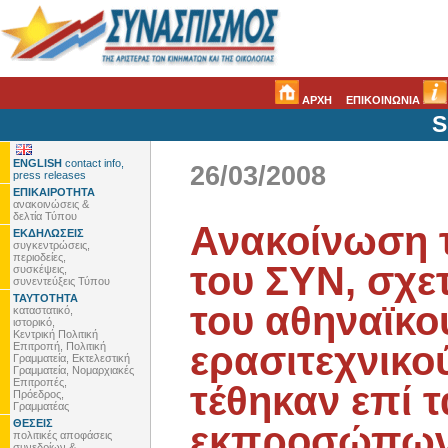
ΑΡΧΗ
ΕΠΙΚΟΙΝΩΝΙΑ
S
ENGLISH
contact info,
26/03/2008
press releases
ΕΠΙΚΑΙΡΟΤΗΤΑ
ανακοινώσεις &
δελτία Τύπου
Ανακοίνωση τ
ΕΚΔΗΛΩΣΕΙΣ
συγκεντρώσεις,
περιοδείες,
του ΣΥΝ, σχε
συσκέψεις,
συνεντεύξεις Τύπου
ΤΑΥΤΟΤΗΤΑ
του αθηναϊκού
καταστατικό,
ιστορικό,
Κεντρική Πολιτική
ερασιτεχνικ
Επιτροπή, Πολιτική
Γραμματεία, Εκτελεστική
Γραμματεία, Νομαρχιακές
Επιτροπές,
τέθηκαν επί 
Πρόεδρος,
Γραμματέας
ΘΕΣΕΙΣ
εκπροσώπων
πολιτικές αποφάσεις
συνεδρίων &