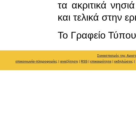
τα ακριτικά νησι
και τελικά στην ε
To Γραφείο Τύπο
Συνασπισμός της Αριστ
επικοινωνία-πληροφορίες
|
αναζήτηση
|
RSS
|
επικαιρότητα
|
εκδηλώσεις
|