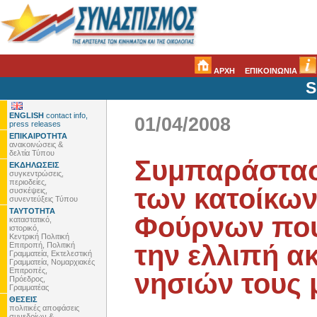
ΑΡΧΗ
ΕΠΙΚΟΙΝΩΝΙΑ
S
ENGLISH
contact info,
01/04/2008
press releases
ΕΠΙΚΑΙΡΟΤΗΤΑ
ανακοινώσεις &
δελτία Τύπου
Συμπαράστασ
ΕΚΔΗΛΩΣΕΙΣ
συγκεντρώσεις,
περιοδείες,
των κατοίκων 
συσκέψεις,
συνεντεύξεις Τύπου
ΤΑΥΤΟΤΗΤΑ
Φούρνων που
καταστατικό,
ιστορικό,
Κεντρική Πολιτική
την ελλιπή α
Επιτροπή, Πολιτική
Γραμματεία, Εκτελεστική
Γραμματεία, Νομαρχιακές
Επιτροπές,
νησιών τους 
Πρόεδρος,
Γραμματέας
ΘΕΣΕΙΣ
πολιτικές αποφάσεις
συνεδρίων &