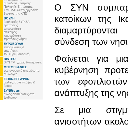
συνόδων Κεντρικής
Ο ΣΥΝ συμπαρα
Πολιτικής Επιτροπής,
ΤΜΗΜΑΤΑ επεξεργασίας
θέσεων της ΚΠΕ
κατοίκων της Ι
ΒΟΥΛΗ
βουλευτές ΣΥΡΙΖΑ,
ερωτήσεις,
διαμαρτύρονται
επερωτήσεις,
επίκαιρες,
παρεμβάσεις,
σύνδεση των νησι
προτάσεις νόμου
ΕΥΡΩΒΟΥΛΗ
παρεμβάσεις &
ερωτήσεις
του ευρωβουλευτή
Φαίνεται για μ
ΒΙΝΤΕΟ
SYN TV.. χωρίς διαφημίσεις
κυβέρνηση προτε
ΦΩΤΟΓΡΑΦΙΕΣ
φωτογραφικά στιγμιότυπα,
συλλογές
των εφοπλιστών
ΕΙΠΑΝ,ΕΓΡΑΨΑΝ
ομιλίες, συνεντεύξεις &
άρθρα
ανάπτυξης της νη
ΣΥΝδέσεις
άλλες διευθύνσεις στο
Διαδίκτυο
Σε μια στιγμ
ανισοτήτων ακολου