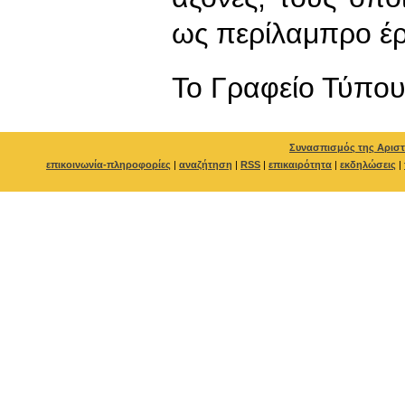
ως περίλαμπρο έρ
To Γραφείο Τύπο
Συνασπισμός της Αριστ
επικοινωνία-πληροφορίες
|
αναζήτηση
|
RSS
|
επικαιρότητα
|
εκδηλώσεις
|