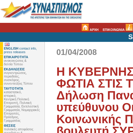
ΑΡΧΗ
ΕΠΙΚΟΙΝΩΝΙΑ
S
ENGLISH
contact info,
01/04/2008
press releases
ΕΠΙΚΑΙΡΟΤΗΤΑ
ανακοινώσεις &
δελτία Τύπου
Η ΚΥΒΕΡΝΗΣ
ΕΚΔΗΛΩΣΕΙΣ
συγκεντρώσεις,
περιοδείες,
ΦΩΤΙΑ ΣΤΙΣ 
συσκέψεις,
συνεντεύξεις Τύπου
ΤΑΥΤΟΤΗΤΑ
Δήλωση Πανα
καταστατικό,
ιστορικό,
Κεντρική Πολιτική
υπεύθυνου Οι
Επιτροπή, Πολιτική
Γραμματεία, Εκτελεστική
Γραμματεία, Νομαρχιακές
Επιτροπές,
Κοινωνικής Π
Πρόεδρος,
Γραμματέας
ΘΕΣΕΙΣ
βουλευτή ΣΥΡ
πολιτικές αποφάσεις
συνεδρίων &