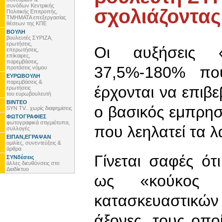
συνόδων Κεντρικής
σχολιάζοντας 
Πολιτικής Επιτροπής,
ΤΜΗΜΑΤΑ επεξεργασίας
θέσεων της ΚΠΕ
ΒΟΥΛΗ
βουλευτές ΣΥΡΙΖΑ,
ερωτήσεις,
Οι αυξήσεις 
επερωτήσεις,
επίκαιρες,
παρεμβάσεις,
37,5%-180% πο
προτάσεις νόμου
ΕΥΡΩΒΟΥΛΗ
παρεμβάσεις &
έρχονται να επιβε
ερωτήσεις
του ευρωβουλευτή
ΒΙΝΤΕΟ
ο βασικός εμπρησ
SYN TV.. χωρίς διαφημίσεις
ΦΩΤΟΓΡΑΦΙΕΣ
φωτογραφικά στιγμιότυπα,
που λεηλατεί τα λ
συλλογές
ΕΙΠΑΝ,ΕΓΡΑΨΑΝ
ομιλίες, συνεντεύξεις &
άρθρα
Γίνεται σαφές ότ
ΣΥΝδέσεις
άλλες διευθύνσεις στο
Διαδίκτυο
ως «κούκος 
κατασκευαστικών
άξονες, τους οπ