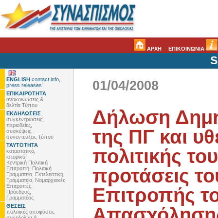
ΑΡΧΗ
ΕΠΙΚΟΙΝΩΝΙΑ
S
ENGLISH
contact info,
01/04/2008
press releases
ΕΠΙΚΑΙΡΟΤΗΤΑ
ανακοινώσεις &
δελτία Τύπου
Δήλωση Δημή
ΕΚΔΗΛΩΣΕΙΣ
συγκεντρώσεις,
περιοδείες,
της ΠΓ και υ
συσκέψεις,
συνεντεύξεις Τύπου
ΤΑΥΤΟΤΗΤΑ
πολιτικής του
καταστατικό,
ιστορικό,
Κεντρική Πολιτική
προτάσεις το
Επιτροπή, Πολιτική
Γραμματεία, Εκτελεστική
Γραμματεία, Νομαρχιακές
Επιτροπές,
Επιτροπής τ
Πρόεδρος,
Γραμματέας
ΘΕΣΕΙΣ
Απασχόλησης 
πολιτικές αποφάσεις
συνεδρίων &