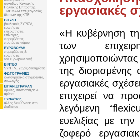
συνόδων Κεντρικής
εργασιακές σ
Πολιτικής Επιτροπής,
ΤΜΗΜΑΤΑ επεξεργασίας
θέσεων της ΚΠΕ
ΒΟΥΛΗ
βουλευτές ΣΥΡΙΖΑ,
ερωτήσεις,
«Η κυβέρνηση τη
επερωτήσεις,
επίκαιρες,
παρεμβάσεις,
των επιχει
προτάσεις νόμου
ΕΥΡΩΒΟΥΛΗ
παρεμβάσεις &
χρησιμοποιώντα
ερωτήσεις
του ευρωβουλευτή
ΒΙΝΤΕΟ
της διορισμένης 
SYN TV.. χωρίς διαφημίσεις
ΦΩΤΟΓΡΑΦΙΕΣ
φωτογραφικά στιγμιότυπα,
εργασιακές σχέσ
συλλογές
ΕΙΠΑΝ,ΕΓΡΑΨΑΝ
ομιλίες, συνεντεύξεις &
επιχειρεί να πρ
άρθρα
ΣΥΝδέσεις
άλλες διευθύνσεις στο
λεγόμενη “flexi
Διαδίκτυο
ευελιξίας με τη
ζοφερό εργασια