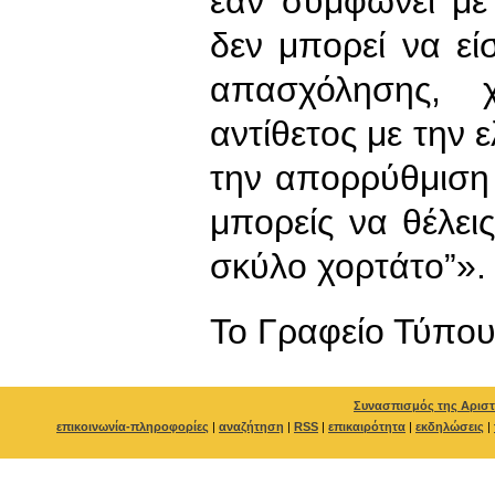
εάν συμφωνεί με 
δεν μπορεί να εί
απασχόλησης, 
αντίθετος με την 
την απορρύθμιση
μπορείς να θέλεις
σκύλο χορτάτο”».
To Γραφείο Τύπο
Συνασπισμός της Αριστ
επικοινωνία-πληροφορίες
|
αναζήτηση
|
RSS
|
επικαιρότητα
|
εκδηλώσεις
|