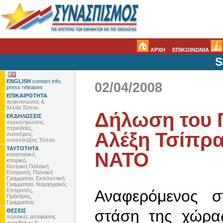
ΑΡΧΗ
ΕΠΙΚΟΙΝΩΝΙΑ
S
ENGLISH
contact info,
02/04/2008
press releases
ΕΠΙΚΑΙΡΟΤΗΤΑ
ανακοινώσεις &
δελτία Τύπου
Δήλωση του 
ΕΚΔΗΛΩΣΕΙΣ
συγκεντρώσεις,
περιοδείες,
Αλέξη Τσίπρα
συσκέψεις,
συνεντεύξεις Τύπου
ΤΑΥΤΟΤΗΤΑ
ΝΑΤΟ
καταστατικό,
ιστορικό,
Κεντρική Πολιτική
Επιτροπή, Πολιτική
Γραμματεία, Εκτελεστική
Γραμματεία, Νομαρχιακές
Επιτροπές,
Αναφερόμενος στι
Πρόεδρος,
Γραμματέας
στάση της χώρα
ΘΕΣΕΙΣ
πολιτικές αποφάσεις
συνεδρίων &