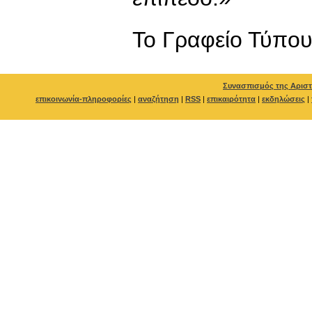
To Γραφείο Τύπο
Συνασπισμός της Αριστ
επικοινωνία-πληροφορίες
|
αναζήτηση
|
RSS
|
επικαιρότητα
|
εκδηλώσεις
|