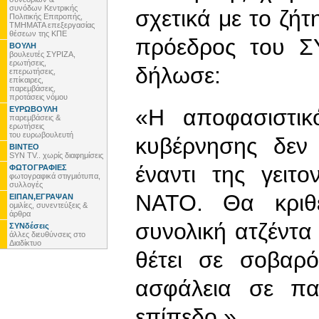
συνόδων Κεντρικής
σχετικά με το ζή
Πολιτικής Επιτροπής,
ΤΜΗΜΑΤΑ επεξεργασίας
θέσεων της ΚΠΕ
πρόεδρος του Σ
ΒΟΥΛΗ
βουλευτές ΣΥΡΙΖΑ,
ερωτήσεις,
δήλωσε:
επερωτήσεις,
επίκαιρες,
παρεμβάσεις,
προτάσεις νόμου
ΕΥΡΩΒΟΥΛΗ
«Η αποφασιστικ
παρεμβάσεις &
ερωτήσεις
του ευρωβουλευτή
κυβέρνησης δεν
ΒΙΝΤΕΟ
SYN TV.. χωρίς διαφημίσεις
έναντι της γειτ
ΦΩΤΟΓΡΑΦΙΕΣ
φωτογραφικά στιγμιότυπα,
συλλογές
ΝΑΤΟ. Θα κριθ
ΕΙΠΑΝ,ΕΓΡΑΨΑΝ
ομιλίες, συνεντεύξεις &
άρθρα
συνολική ατζέντα
ΣΥΝδέσεις
άλλες διευθύνσεις στο
Διαδίκτυο
θέτει σε σοβαρό
ασφάλεια σε πα
επίπεδο.»