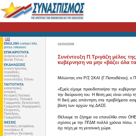
ENGLISH
contact info,
02/04/2008
press releases
ΕΠΙΚΑΙΡΟΤΗΤΑ
ανακοινώσεις &
Συνέντευξη Π.Τριγάζη μέλος τη
δελτία Τύπου
κυβέρνηση να μην «βάζει όλα τ
ΕΚΔΗΛΩΣΕΙΣ
συγκεντρώσεις,
περιοδείες,
συσκέψεις,
Μιλώντας στο Ρ/Σ ΣΚΑΙ (Γ.Παπαδάτου), ο Πά
συνεντεύξεις Τύπου
ΤΑΥΤΟΤΗΤΑ
καταστατικό,
«Εμείς είχαμε προειδοποιήσει την κυβέρν
ιστορικό,
την διεύρυνση του. Η θέση μας είναι υπέρ 
Κεντρική Πολιτική
Επιτροπή, Πολιτική
Η δική μας απάντηση στα προβλήματα ασφάλ
Γραμματεία, Εκτελεστική
βάση των αρχών της ΔΑΣΕ.
Γραμματεία, Νομαρχιακές
Επιτροπές,
Πρόεδρος,
Θέλουμε το ζήτημα να επανέλθει στον ΟΗΕ
Γραμματέας
σχέσεις με την ΠΓΔΜ πολλά χρόνια πίσω, τ
ΘΕΣΕΙΣ
πολιτικές αποφάσεις
όχι τείχη με τη γειτονική χώρα.
συνεδρίων &
συνόδων Κεντρικής