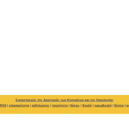
Συνασπισμός της Αριστεράς των Κινημάτων και της Οικολογίας
RSS
|
επικαιρότητα
|
εκδηλώσεις
|
ταυτότητα
|
θέσεις
|
βουλή
|
ευρωβουλή
|
βίντεο
|
φ