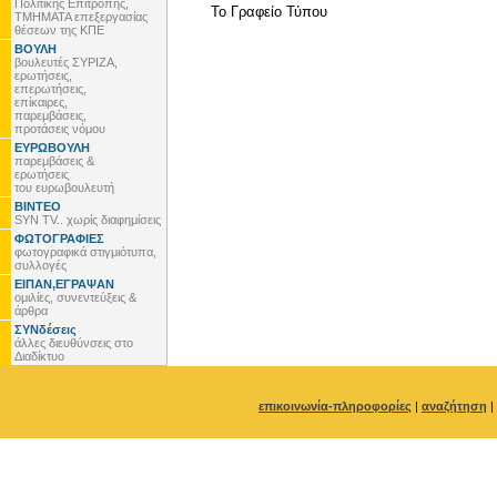
Πολιτικής Επιτροπής,
To Γραφείο Τύπου
ΤΜΗΜΑΤΑ επεξεργασίας
θέσεων της ΚΠΕ
ΒΟΥΛΗ
βουλευτές ΣΥΡΙΖΑ,
ερωτήσεις,
επερωτήσεις,
επίκαιρες,
παρεμβάσεις,
προτάσεις νόμου
ΕΥΡΩΒΟΥΛΗ
παρεμβάσεις &
ερωτήσεις
του ευρωβουλευτή
ΒΙΝΤΕΟ
SYN TV.. χωρίς διαφημίσεις
ΦΩΤΟΓΡΑΦΙΕΣ
φωτογραφικά στιγμιότυπα,
συλλογές
ΕΙΠΑΝ,ΕΓΡΑΨΑΝ
ομιλίες, συνεντεύξεις &
άρθρα
ΣΥΝδέσεις
άλλες διευθύνσεις στο
Διαδίκτυο
επικοινωνία-πληροφορίες
|
αναζήτηση
|