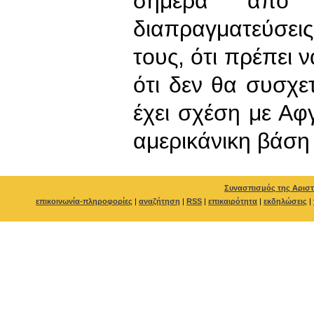
σήμερα από 
διαπραγματεύσει
τους, ότι πρέπει 
ότι δεν θα συσχε
έχει σχέση με Αφ
αμερικάνικη βάση
Συνασπισμός της Αριστ
επικοινωνία-πληροφορίες
|
αναζήτηση
|
RSS
|
επικαιρότητα
|
εκδηλώσεις
|