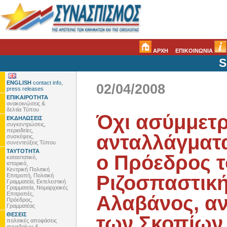
ΑΡΧΗ
ΕΠΙΚΟΙΝΩΝΙΑ
S
ENGLISH
contact info,
02/04/2008
press releases
ΕΠΙΚΑΙΡΟΤΗΤΑ
ανακοινώσεις &
δελτία Τύπου
Όχι ασύμμετ
ΕΚΔΗΛΩΣΕΙΣ
συγκεντρώσεις,
περιοδείες,
ανταλλάγματα
συσκέψεις,
συνεντεύξεις Τύπου
ΤΑΥΤΟΤΗΤΑ
ο Πρόεδρος 
καταστατικό,
ιστορικό,
Κεντρική Πολιτική
Ριζοσπαστική
Επιτροπή, Πολιτική
Γραμματεία, Εκτελεστική
Γραμματεία, Νομαρχιακές
Επιτροπές,
Αλαβάνος, α
Πρόεδρος,
Γραμματέας
ΘΕΣΕΙΣ
των Σκοπίων
πολιτικές αποφάσεις
συνεδρίων &