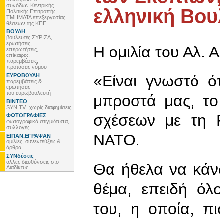
συνόδων Κεντρικής
ελληνική Βου
Πολιτικής Επιτροπής,
ΤΜΗΜΑΤΑ επεξεργασίας
θέσεων της ΚΠΕ
ΒΟΥΛΗ
βουλευτές ΣΥΡΙΖΑ,
ερωτήσεις,
Η ομιλία του Αλ. 
επερωτήσεις,
επίκαιρες,
παρεμβάσεις,
προτάσεις νόμου
ΕΥΡΩΒΟΥΛΗ
«Είναι γνωστό ό
παρεμβάσεις &
ερωτήσεις
του ευρωβουλευτή
μπροστά μας, το
ΒΙΝΤΕΟ
SYN TV.. χωρίς διαφημίσεις
σχέσεων με τη 
ΦΩΤΟΓΡΑΦΙΕΣ
φωτογραφικά στιγμιότυπα,
συλλογές
ΝΑΤΟ.
ΕΙΠΑΝ,ΕΓΡΑΨΑΝ
ομιλίες, συνεντεύξεις &
άρθρα
ΣΥΝδέσεις
άλλες διευθύνσεις στο
Θα ήθελα να κάν
Διαδίκτυο
θέμα, επειδή όλ
του, η οποία, πι