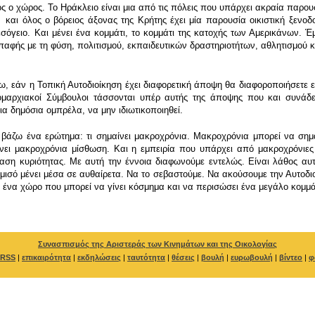
ός ο χώρος. Το Ηράκλειο είναι μια από τις πόλεις που υπάρχει ακραία παρ
και όλος ο βόρειος άξονας της Κρήτης έχει μία παρουσία οικιστική ξενο
όγειο. Και μένει ένα κομμάτι, το κομμάτι της κατοχής των Αμερικάνων. Έμ
παφής με τη φύση, πολιτισμού, εκπαιδευτικών δραστηριοτήτων, αθλητισμού κλ
, εάν η Τοπική Αυτοδιοίκηση έχει διαφορετική άποψη θα διαφοροποιήσετε ε
Νομαρχιακοί Σύμβουλοι τάσσονται υπέρ αυτής της άποψης που και συνά
ια δημόσια ομπρέλα, να μην ιδιωτικοποιηθεί.
 βάζω ένα ερώτημα: τι σημαίνει μακροχρόνια. Μακροχρόνια μπορεί να σημα
νει μακροχρόνια μίσθωση. Και η εμπειρία που υπάρχει από μακροχρόνιες
βαση κυριότητας. Με αυτή την έννοια διαφωνούμε εντελώς. Είναι λάθος αυτ
μισό μένει μέσα σε αυθαίρετα. Να το σεβαστούμε. Να ακούσουμε την Αυτοδι
 ένα χώρο που μπορεί να γίνει κόσμημα και να περισώσει ένα μεγάλο κομμά
Συνασπισμός της Αριστεράς των Κινημάτων και της Οικολογίας
RSS
|
επικαιρότητα
|
εκδηλώσεις
|
ταυτότητα
|
θέσεις
|
βουλή
|
ευρωβουλή
|
βίντεο
|
φ