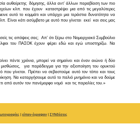
ουσία αυθαίρετης δόμησης, άλλα αντʼ άλλων παραβίαση των πιο
δοχείων κλπ. που έχουν καταστρέψει μια από τις μεγαλύτερες
εινε αυτό το κομμάτι και υπάρχει μια τεράστια δυνατότητα να
π. Είναι κάτι ασύμβατο με αυτό που γίνεται εκεί και σεις μας
σείς τις απόψεις σας; Απʼ ότι ξέρω στο Νομαρχιακό Συμβούλιο
δελφοι του ΠΑΣΟΚ έχουν φέρει εδώ και εγώ υποστηρίζω. Να
ίνει πέντε χρόνια, μπορεί να σημαίνει και έναν αιώνα ή δύο
 μισθώσεις, για παράδειγμα για την αξιοποίηση του ορυκτού
ό που γίνεται. Πρέπει να σεβαστούμε αυτό τον τόπο και τους
οίκηση. Να καταργήσουμε αυτό το παλιό μνημόνιο και να δούμε
τι από αυτόν τον πανέμορφο νομό και τις παραλίες του.»
ωτογραφίες
|
είπαν-έγραψαν
|
ΣΥΝδέσεις