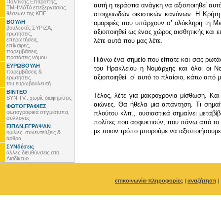
Πολιτικής Επιτροπής,
αυτή η τεράστια ανάγκη να αξιοποιηθεί αυτ
ΤΜΗΜΑΤΑ επεξεργασίας
θέσεων της ΚΠΕ
στοιχειωδών οικιστικών κανόνων. Η Κρήτη 
ΒΟΥΛΗ
ομορφιές που υπάρχουν σʼ ολόκληρη τη Μεσ
βουλευτές ΣΥΡΙΖΑ,
αξιοποιηθεί ως ένας χώρος αισθητικής και ε
ερωτήσεις,
επερωτήσεις,
λέτε αυτά που μας λέτε.
επίκαιρες,
παρεμβάσεις,
προτάσεις νόμου
Πιάνω ένα σημείο που είπατε και σας ρωτάω
ΕΥΡΩΒΟΥΛΗ
του Ηρακλείου η Νομάρχης και όλοι οι 
παρεμβάσεις &
αξιοποιηθεί σʼ αυτό το πλαίσιο, κάτω από μ
ερωτήσεις
του ευρωβουλευτή
ΒΙΝΤΕΟ
Τέλος, λέτε για μακροχρόνια μίσθωση. Και
SYN TV.. χωρίς διαφημίσεις
αιώνες. Θα ήθελα μια απάντηση. Τι σημαί
ΦΩΤΟΓΡΑΦΙΕΣ
φωτογραφικά στιγμιότυπα,
πλούτου κλπ., ουσιαστικά σημαίνει μεταβί
συλλογές
πολίτες που ασφυκτιούν, που πάνω από το 
ΕΙΠΑΝ,ΕΓΡΑΨΑΝ
με ποιον τρόπο μπορούμε να αξιοποιήσουμε
ομιλίες, συνεντεύξεις &
άρθρα
ΣΥΝδέσεις
άλλες διευθύνσεις στο
Διαδίκτυο
επικοινωνία-πληροφορίες
|
αναζήτηση
|