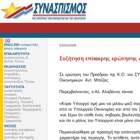
ENGLISH
contact info,
03/04/2008
press releases
ΕΠΙΚΑΙΡΟΤΗΤΑ
ανακοινώσεις &
Συζήτηση επίκαιρης ερώτησης 
δελτία Τύπου
ΕΚΔΗΛΩΣΕΙΣ
συγκεντρώσεις,
περιοδείες,
Σε ερώτηση του Προέδρου της Κ.Ο. του Σ
συσκέψεις,
Οικονομικών Αντ. Μπέζας.
συνεντεύξεις Τύπου
ΤΑΥΤΟΤΗΤΑ
καταστατικό,
Παρεμβαίνοντας, ο Αλ. Αλαβάνος τόνισε:
ιστορικό,
Κεντρική Πολιτική
Επιτροπή, Πολιτική
«Κύριε Υπουργέ τιμή μου να μιλάω μαζί σας
Γραμματεία, Εκτελεστική
από το Υπουργείο Οικονομίας και από τον 
Γραμματεία, Νομαρχιακές
Επιτροπές,
-και ξέρω ότι είσθε ένας σοβαρός βουλευτή
Πρόεδρος,
και ότι ο ρόλος του Υπουργού είναι μόνο σ
Γραμματέας
ΘΕΣΕΙΣ
πολιτικές αποφάσεις
Παρακολούθησα με προσοχή την απάντησή σας
συνεδρίων &
συνόδων Κεντρικής
χαρακτήρα της περιοχής. Το αντίθετο, αυτό