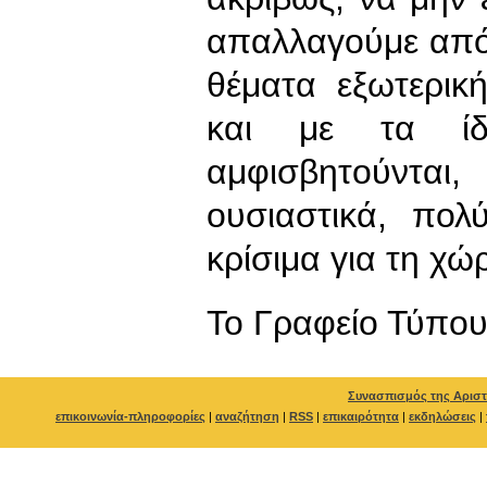
απαλλαγούμε από
θέματα εξωτερικ
και με τα ί
αμφισβητούνται
ουσιαστικά, πο
κρίσιμα για τη χώ
To Γραφείο Τύπο
Συνασπισμός της Αριστ
επικοινωνία-πληροφορίες
|
αναζήτηση
|
RSS
|
επικαιρότητα
|
εκδηλώσεις
|