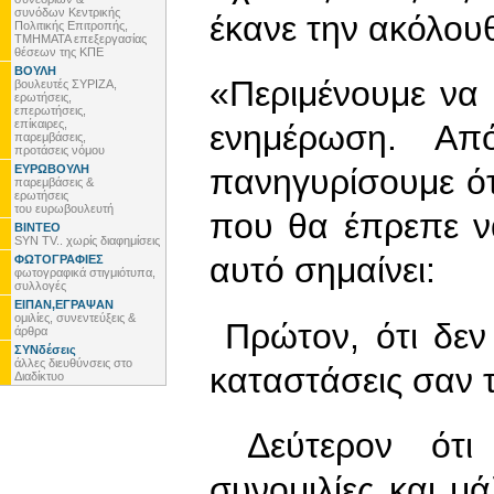
συνόδων Κεντρικής
έκανε την ακόλου
Πολιτικής Επιτροπής,
ΤΜΗΜΑΤΑ επεξεργασίας
θέσεων της ΚΠΕ
ΒΟΥΛΗ
«Περιμένουμε να 
βουλευτές ΣΥΡΙΖΑ,
ερωτήσεις,
επερωτήσεις,
επίκαιρες,
ενημέρωση. Απ
παρεμβάσεις,
προτάσεις νόμου
ΕΥΡΩΒΟΥΛΗ
πανηγυρίσουμε ότ
παρεμβάσεις &
ερωτήσεις
του ευρωβουλευτή
που θα έπρεπε να
ΒΙΝΤΕΟ
SYN TV.. χωρίς διαφημίσεις
αυτό σημαίνει:
ΦΩΤΟΓΡΑΦΙΕΣ
φωτογραφικά στιγμιότυπα,
συλλογές
ΕΙΠΑΝ,ΕΓΡΑΨΑΝ
ομιλίες, συνεντεύξεις &
Πρώτον, ότι δεν
άρθρα
ΣΥΝδέσεις
άλλες διευθύνσεις στο
καταστάσεις σαν 
Διαδίκτυο
Δεύτερον ότι 
συνομιλίες και μ