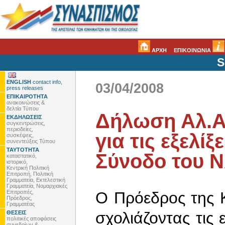
ΑΡΧΗ
ΕΠΙΚΟΙΝΩΝΙΑ
S
ENGLISH
contact info,
03/04/2008
press releases
ΕΠΙΚΑΙΡΟΤΗΤΑ
ανακοινώσεις &
δελτία Τύπου
Δήλωση Αλ.
ΕΚΔΗΛΩΣΕΙΣ
συγκεντρώσεις,
περιοδείες,
για τις εξελίξ
συσκέψεις,
συνεντεύξεις Τύπου
ΤΑΥΤΟΤΗΤΑ
Σύνοδο του 
καταστατικό,
ιστορικό,
Κεντρική Πολιτική
Επιτροπή, Πολιτική
Γραμματεία, Εκτελεστική
Γραμματεία, Νομαρχιακές
Επιτροπές,
Ο Πρόεδρος της 
Πρόεδρος,
Γραμματέας
σχολιάζοντας τις 
ΘΕΣΕΙΣ
πολιτικές αποφάσεις
συνεδρίων &