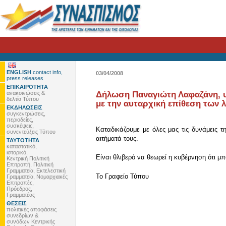
ENGLISH
contact info,
03/04/2008
press releases
ΕΠΙΚΑΙΡΟΤΗΤΑ
ανακοινώσεις &
Δήλωση Παναγιώτη Λαφαζάνη, υπ
δελτία Τύπου
με την αυταρχική επίθεση των 
ΕΚΔΗΛΩΣΕΙΣ
συγκεντρώσεις,
περιοδείες,
συσκέψεις,
Καταδικάζουμε με όλες μας τις δυνάμεις τ
συνεντεύξεις Τύπου
αιτήματά τους.
ΤΑΥΤΟΤΗΤΑ
καταστατικό,
ιστορικό,
Είναι θλιβερό να θεωρεί η κυβέρνηση ότι μπ
Κεντρική Πολιτική
Επιτροπή, Πολιτική
Γραμματεία, Εκτελεστική
To Γραφείο Τύπου
Γραμματεία, Νομαρχιακές
Επιτροπές,
Πρόεδρος,
Γραμματέας
ΘΕΣΕΙΣ
πολιτικές αποφάσεις
συνεδρίων &
συνόδων Κεντρικής