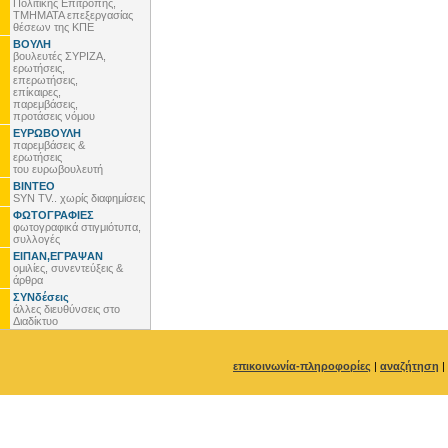
Πολιτικής Επιτροπής,
ΤΜΗΜΑΤΑ επεξεργασίας
θέσεων της ΚΠΕ
ΒΟΥΛΗ
βουλευτές ΣΥΡΙΖΑ,
ερωτήσεις,
επερωτήσεις,
επίκαιρες,
παρεμβάσεις,
προτάσεις νόμου
ΕΥΡΩΒΟΥΛΗ
παρεμβάσεις &
ερωτήσεις
του ευρωβουλευτή
ΒΙΝΤΕΟ
SYN TV.. χωρίς διαφημίσεις
ΦΩΤΟΓΡΑΦΙΕΣ
φωτογραφικά στιγμιότυπα,
συλλογές
ΕΙΠΑΝ,ΕΓΡΑΨΑΝ
ομιλίες, συνεντεύξεις &
άρθρα
ΣΥΝδέσεις
άλλες διευθύνσεις στο
Διαδίκτυο
επικοινωνία-πληροφορίες
|
αναζήτηση
|