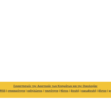
Συνασπισμός της Αριστεράς των Κινημάτων και της Οικολογίας
RSS
|
επικαιρότητα
|
εκδηλώσεις
|
ταυτότητα
|
θέσεις
|
βουλή
|
ευρωβουλή
|
βίντεο
|
φ