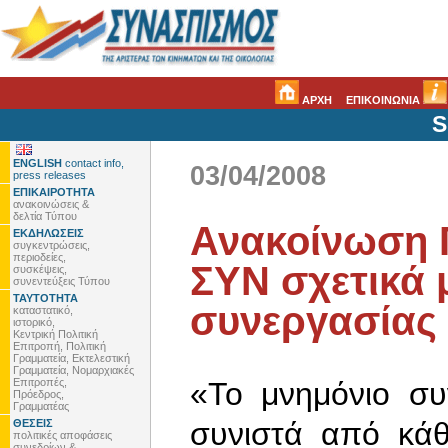
ΑΡΧΗ
ΕΠΙΚΟΙΝΩΝΙΑ
S
ENGLISH
contact info,
03/04/2008
press releases
ΕΠΙΚΑΙΡΟΤΗΤΑ
ανακοινώσεις &
δελτία Τύπου
Ανακοίνωση 
ΕΚΔΗΛΩΣΕΙΣ
συγκεντρώσεις,
περιοδείες,
ΣΥΝ σχετικά 
συσκέψεις,
συνεντεύξεις Τύπου
ΤΑΥΤΟΤΗΤΑ
συνεργασίας
καταστατικό,
ιστορικό,
Κεντρική Πολιτική
Επιτροπή, Πολιτική
Γραμματεία, Εκτελεστική
Γραμματεία, Νομαρχιακές
Επιτροπές,
«Το μνημόνιο συ
Πρόεδρος,
Γραμματέας
συνιστά από κά
ΘΕΣΕΙΣ
πολιτικές αποφάσεις
συνεδρίων &