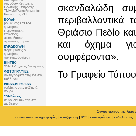
συνόδων Κεντρικής
σκανδαλώδη συμ
Πολιτικής Επιτροπής,
ΤΜΗΜΑΤΑ επεξεργασίας
θέσεων της ΚΠΕ
περιβαλλοντικά 
ΒΟΥΛΗ
βουλευτές ΣΥΡΙΖΑ,
ερωτήσεις,
Θριάσιο Πεδίο κα
επερωτήσεις,
επίκαιρες,
παρεμβάσεις,
και όχημα γι
προτάσεις νόμου
ΕΥΡΩΒΟΥΛΗ
παρεμβάσεις &
συμφέροντα».
ερωτήσεις
του ευρωβουλευτή
ΒΙΝΤΕΟ
SYN TV.. χωρίς διαφημίσεις
To Γραφείο Τύπο
ΦΩΤΟΓΡΑΦΙΕΣ
φωτογραφικά στιγμιότυπα,
συλλογές
ΕΙΠΑΝ,ΕΓΡΑΨΑΝ
ομιλίες, συνεντεύξεις &
άρθρα
ΣΥΝδέσεις
άλλες διευθύνσεις στο
Διαδίκτυο
Συνασπισμός της Αριστ
επικοινωνία-πληροφορίες
|
αναζήτηση
|
RSS
|
επικαιρότητα
|
εκδηλώσεις
|