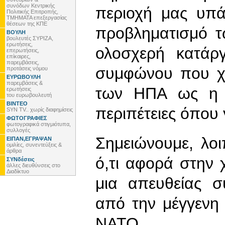
συνόδων Κεντρικής
περιοχή μας υπά
Πολιτικής Επιτροπής,
ΤΜΗΜΑΤΑ επεξεργασίας
θέσεων της ΚΠΕ
προβληματισμό τ
ΒΟΥΛΗ
βουλευτές ΣΥΡΙΖΑ,
ερωτήσεις,
ολοσχερή κατάρ
επερωτήσεις,
επίκαιρες,
παρεμβάσεις,
συμφώνου που χρ
προτάσεις νόμου
ΕΥΡΩΒΟΥΛΗ
παρεμβάσεις &
των ΗΠΑ ως η «
ερωτήσεις
του ευρωβουλευτή
ΒΙΝΤΕΟ
περιπέτειες όπου 
SYN TV.. χωρίς διαφημίσεις
ΦΩΤΟΓΡΑΦΙΕΣ
φωτογραφικά στιγμιότυπα,
συλλογές
Σημειώνουμε, λοι
ΕΙΠΑΝ,ΕΓΡΑΨΑΝ
ομιλίες, συνεντεύξεις &
άρθρα
ό,τι αφορά στην
ΣΥΝδέσεις
άλλες διευθύνσεις στο
Διαδίκτυο
μια απευθείας 
από την μέγγενη
ΝΑΤΟ.