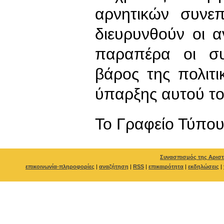
αρνητικών συνε
διευρυνθούν οι α
παραπέρα οι συ
βάρος της πολιτι
ύπαρξης αυτού το
To Γραφείο Τύπο
Συνασπισμός της Αριστ
επικοινωνία-πληροφορίες
|
αναζήτηση
|
RSS
|
επικαιρότητα
|
εκδηλώσεις
|