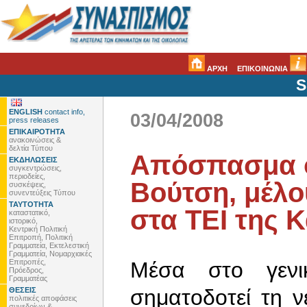
ΑΡΧΗ
ΕΠΙΚΟΙΝΩΝΙΑ
S
ENGLISH
contact info,
03/04/2008
press releases
ΕΠΙΚΑΙΡΟΤΗΤΑ
ανακοινώσεις &
δελτία Τύπου
Απόσπασμα ο
ΕΚΔΗΛΩΣΕΙΣ
συγκεντρώσεις,
περιοδείες,
Βούτση, μέλο
συσκέψεις,
συνεντεύξεις Τύπου
ΤΑΥΤΟΤΗΤΑ
στα ΤΕΙ της 
καταστατικό,
ιστορικό,
Κεντρική Πολιτική
Επιτροπή, Πολιτική
Γραμματεία, Εκτελεστική
Γραμματεία, Νομαρχιακές
Επιτροπές,
Μέσα στο γενι
Πρόεδρος,
Γραμματέας
σηματοδοτεί τη 
ΘΕΣΕΙΣ
πολιτικές αποφάσεις
συνεδρίων &