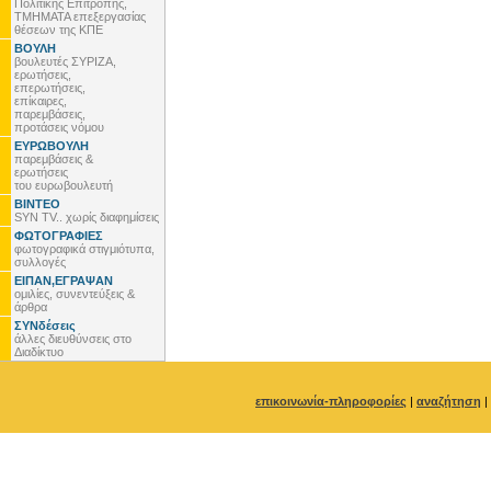
Πολιτικής Επιτροπής,
ΤΜΗΜΑΤΑ επεξεργασίας
θέσεων της ΚΠΕ
ΒΟΥΛΗ
βουλευτές ΣΥΡΙΖΑ,
ερωτήσεις,
επερωτήσεις,
επίκαιρες,
παρεμβάσεις,
προτάσεις νόμου
ΕΥΡΩΒΟΥΛΗ
παρεμβάσεις &
ερωτήσεις
του ευρωβουλευτή
ΒΙΝΤΕΟ
SYN TV.. χωρίς διαφημίσεις
ΦΩΤΟΓΡΑΦΙΕΣ
φωτογραφικά στιγμιότυπα,
συλλογές
ΕΙΠΑΝ,ΕΓΡΑΨΑΝ
ομιλίες, συνεντεύξεις &
άρθρα
ΣΥΝδέσεις
άλλες διευθύνσεις στο
Διαδίκτυο
επικοινωνία-πληροφορίες
|
αναζήτηση
|