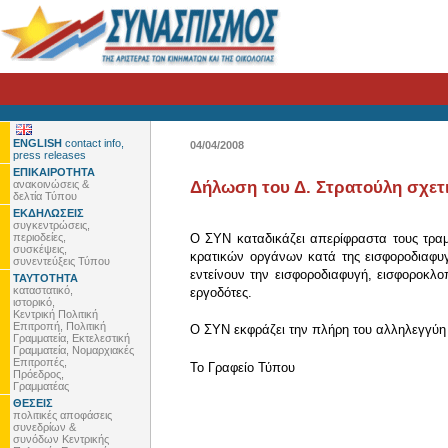
ENGLISH
contact info,
04/04/2008
press releases
ΕΠΙΚΑΙΡΟΤΗΤΑ
ανακοινώσεις &
Δήλωση του Δ. Στρατούλη σχετ
δελτία Τύπου
ΕΚΔΗΛΩΣΕΙΣ
συγκεντρώσεις,
περιοδείες,
Ο ΣΥΝ καταδικάζει απερίφραστα τους τραμ
συσκέψεις,
κρατικών οργάνων κατά της εισφοροδιαφυγή
συνεντεύξεις Τύπου
εντείνουν την εισφοροδιαφυγή, εισφοροκλ
ΤΑΥΤΟΤΗΤΑ
καταστατικό,
εργοδότες.
ιστορικό,
Κεντρική Πολιτική
Επιτροπή, Πολιτική
Ο ΣΥΝ εκφράζει την πλήρη του αλληλεγγύη σ
Γραμματεία, Εκτελεστική
Γραμματεία, Νομαρχιακές
Επιτροπές,
To Γραφείο Τύπου
Πρόεδρος,
Γραμματέας
ΘΕΣΕΙΣ
πολιτικές αποφάσεις
συνεδρίων &
συνόδων Κεντρικής