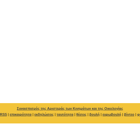
Συνασπισμός της Αριστεράς των Κινημάτων και της Οικολογίας
RSS
|
επικαιρότητα
|
εκδηλώσεις
|
ταυτότητα
|
θέσεις
|
βουλή
|
ευρωβουλή
|
βίντεο
|
φ