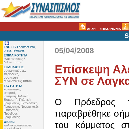
ΑΡΧΗ
ΕΠΙΚΟΙΝΩΝΙΑ
S
ENGLISH
contact info,
05/04/2008
press releases
ΕΠΙΚΑΙΡΟΤΗΤΑ
ανακοινώσεις &
δελτία Τύπου
Επίσκεψη Αλ
ΕΚΔΗΛΩΣΕΙΣ
συγκεντρώσεις,
περιοδείες,
ΣΥΝ σε Λαγκα
συσκέψεις,
συνεντεύξεις Τύπου
ΤΑΥΤΟΤΗΤΑ
καταστατικό,
ιστορικό,
Κεντρική Πολιτική
Ο Πρόεδρος 
Επιτροπή, Πολιτική
Γραμματεία, Εκτελεστική
Γραμματεία, Νομαρχιακές
Επιτροπές,
παραβρέθηκε σήμ
Πρόεδρος,
Γραμματέας
του κόμματος σ
ΘΕΣΕΙΣ
πολιτικές αποφάσεις
συνεδρίων &