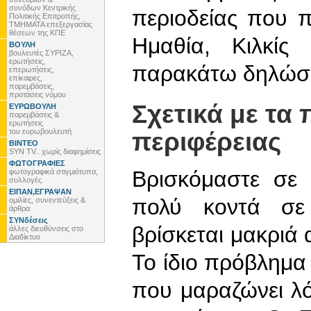
συνόδων Κεντρικής
περιοδείας που 
Πολιτικής Επιτροπής,
ΤΜΗΜΑΤΑ επεξεργασίας
θέσεων της ΚΠΕ
Ημαθία, Κιλκίς
ΒΟΥΛΗ
βουλευτές ΣΥΡΙΖΑ,
ερωτήσεις,
παρακάτω δηλώσε
επερωτήσεις,
επίκαιρες,
παρεμβάσεις,
προτάσεις νόμου
Σχετικά με τα
ΕΥΡΩΒΟΥΛΗ
παρεμβάσεις &
ερωτήσεις
του ευρωβουλευτή
περιφέρειας
ΒΙΝΤΕΟ
SYN TV.. χωρίς διαφημίσεις
ΦΩΤΟΓΡΑΦΙΕΣ
Βρισκόμαστε σε 
φωτογραφικά στιγμιότυπα,
συλλογές
ΕΙΠΑΝ,ΕΓΡΑΨΑΝ
πολύ κοντά σε
ομιλίες, συνεντεύξεις &
άρθρα
ΣΥΝδέσεις
βρίσκεται μακριά
άλλες διευθύνσεις στο
Διαδίκτυο
Το ίδιο πρόβλημα 
που μαραζώνει λ