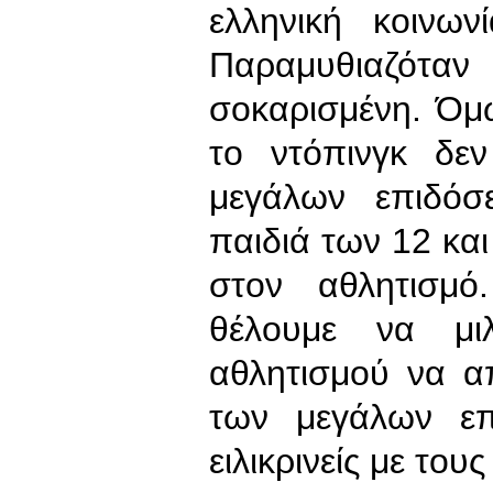
ελληνική κοινων
Παραμυθιαζόταν 
σοκαρισμένη. Όμω
το ντόπινγκ δε
μεγάλων επιδόσ
παιδιά των 12 κα
στον αθλητισμό
θέλουμε να μι
αθλητισμού να α
των μεγάλων επ
ειλικρινείς με του