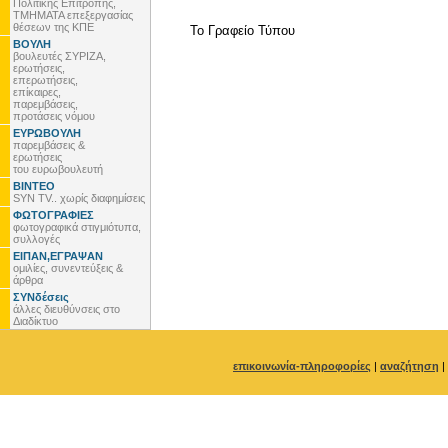
Πολιτικής Επιτροπής,
ΤΜΗΜΑΤΑ επεξεργασίας
θέσεων της ΚΠΕ
To Γραφείο Τύπου
ΒΟΥΛΗ
βουλευτές ΣΥΡΙΖΑ,
ερωτήσεις,
επερωτήσεις,
επίκαιρες,
παρεμβάσεις,
προτάσεις νόμου
ΕΥΡΩΒΟΥΛΗ
παρεμβάσεις &
ερωτήσεις
του ευρωβουλευτή
ΒΙΝΤΕΟ
SYN TV.. χωρίς διαφημίσεις
ΦΩΤΟΓΡΑΦΙΕΣ
φωτογραφικά στιγμιότυπα,
συλλογές
ΕΙΠΑΝ,ΕΓΡΑΨΑΝ
ομιλίες, συνεντεύξεις &
άρθρα
ΣΥΝδέσεις
άλλες διευθύνσεις στο
Διαδίκτυο
επικοινωνία-πληροφορίες
|
αναζήτηση
|