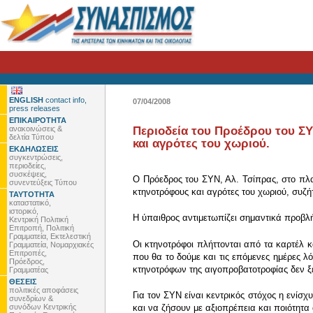
ENGLISH
contact info,
07/04/2008
press releases
ΕΠΙΚΑΙΡΟΤΗΤΑ
ανακοινώσεις &
Περιοδεία του Προέδρου του Σ
δελτία Τύπου
και αγρότες του χωριού.
ΕΚΔΗΛΩΣΕΙΣ
συγκεντρώσεις,
περιοδείες,
συσκέψεις,
Ο Πρόεδρος του ΣΥΝ, Αλ. Τσίπρας, στο πλα
συνεντεύξεις Τύπου
κτηνοτρόφους και αγρότες του χωριού, συζή
ΤΑΥΤΟΤΗΤΑ
καταστατικό,
ιστορικό,
Η ύπαιθρος αντιμετωπίζει σημαντικά προβλ
Κεντρική Πολιτική
Επιτροπή, Πολιτική
Γραμματεία, Εκτελεστική
Οι κτηνοτρόφοι πλήττονται από τα καρτέλ κ
Γραμματεία, Νομαρχιακές
Επιτροπές,
που θα το δούμε και τις επόμενες ημέρες λ
Πρόεδρος,
κτηνοτρόφων της αιγοπροβατοτροφίας δεν ξ
Γραμματέας
ΘΕΣΕΙΣ
πολιτικές αποφάσεις
Για τον ΣΥΝ είναι κεντρικός στόχος η ενίσχ
συνεδρίων &
συνόδων Κεντρικής
και να ζήσουν με αξιοπρέπεια και ποιότητα