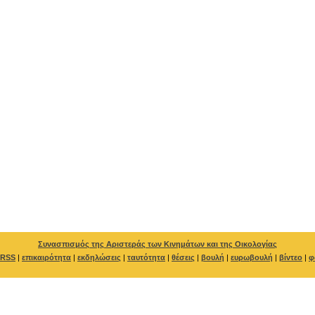
Συνασπισμός της Αριστεράς των Κινημάτων και της Οικολογίας
RSS
|
επικαιρότητα
|
εκδηλώσεις
|
ταυτότητα
|
θέσεις
|
βουλή
|
ευρωβουλή
|
βίντεο
|
φ