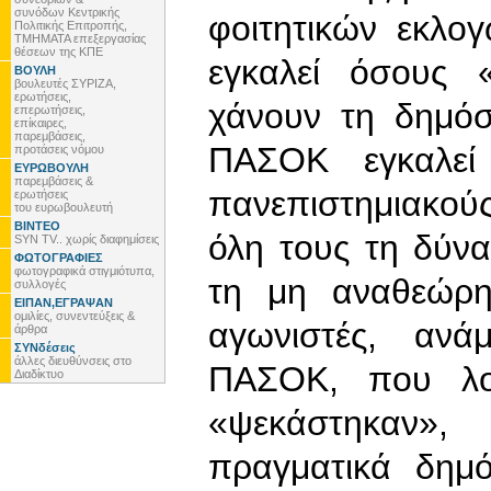
συνόδων Κεντρικής
φοιτητικών εκλο
Πολιτικής Επιτροπής,
ΤΜΗΜΑΤΑ επεξεργασίας
θέσεων της ΚΠΕ
εγκαλεί όσους 
ΒΟΥΛΗ
βουλευτές ΣΥΡΙΖΑ,
ερωτήσεις,
χάνουν τη δημόσ
επερωτήσεις,
επίκαιρες,
παρεμβάσεις,
ΠΑΣΟΚ εγκαλεί 
προτάσεις νόμου
ΕΥΡΩΒΟΥΛΗ
παρεμβάσεις &
πανεπιστημιακού
ερωτήσεις
του ευρωβουλευτή
ΒΙΝΤΕΟ
όλη τους τη δύνα
SYN TV.. χωρίς διαφημίσεις
ΦΩΤΟΓΡΑΦΙΕΣ
φωτογραφικά στιγμιότυπα,
τη μη αναθεώρη
συλλογές
ΕΙΠΑΝ,ΕΓΡΑΨΑΝ
ομιλίες, συνεντεύξεις &
αγωνιστές, αν
άρθρα
ΣΥΝδέσεις
άλλες διευθύνσεις στο
ΠΑΣΟΚ, που λοι
Διαδίκτυο
«ψεκάστηκαν», 
πραγματικά δημό