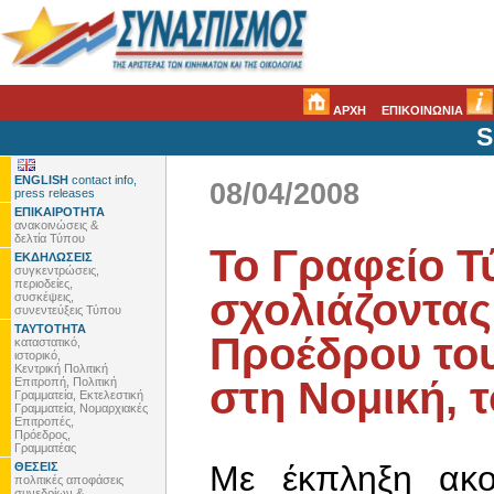
ΑΡΧΗ
ΕΠΙΚΟΙΝΩΝΙΑ
S
ENGLISH
contact info,
08/04/2008
press releases
ΕΠΙΚΑΙΡΟΤΗΤΑ
ανακοινώσεις &
δελτία Τύπου
Το Γραφείο Τ
ΕΚΔΗΛΩΣΕΙΣ
συγκεντρώσεις,
περιοδείες,
σχολιάζοντας 
συσκέψεις,
συνεντεύξεις Τύπου
ΤΑΥΤΟΤΗΤΑ
Προέδρου το
καταστατικό,
ιστορικό,
Κεντρική Πολιτική
στη Νομική, τ
Επιτροπή, Πολιτική
Γραμματεία, Εκτελεστική
Γραμματεία, Νομαρχιακές
Επιτροπές,
Πρόεδρος,
Γραμματέας
Με έκπληξη ακο
ΘΕΣΕΙΣ
πολιτικές αποφάσεις
συνεδρίων &