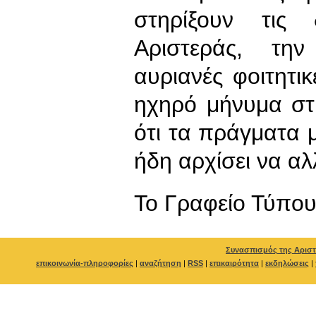
στηρίξουν τις 
Αριστεράς, την
αυριανές φοιτητι
ηχηρό μήνυμα στι
ότι τα πράγματα 
ήδη αρχίσει να αλ
To Γραφείο Τύπο
Συνασπισμός της Αριστ
επικοινωνία-πληροφορίες
|
αναζήτηση
|
RSS
|
επικαιρότητα
|
εκδηλώσεις
|