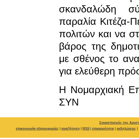
σκανδαλώδη σ
παραλία Κιτέζα-
πολιτών και να σ
βάρος της δημοτ
με σθένος το αν
για ελεύθερη πρό
Η Νομαρχιακή Επ
ΣΥΝ
Συνασπισμός της Αριστ
επικοινωνία-πληροφορίες
|
αναζήτηση
|
RSS
|
επικαιρότητα
|
εκδηλώσεις
|