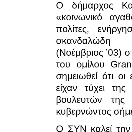
Ο δήμαρχος Καλ
«κοινωνικό αγα
πολίτες, ενήργ
σκανδαλώδη
(Νοέμβριος ʼ03) σ
του ομίλου Gran
σημειωθεί ότι οι 
είχαν τύχει της
βουλευτών της 
κυβερνώντος σήμε
Ο ΣΥΝ καλεί την