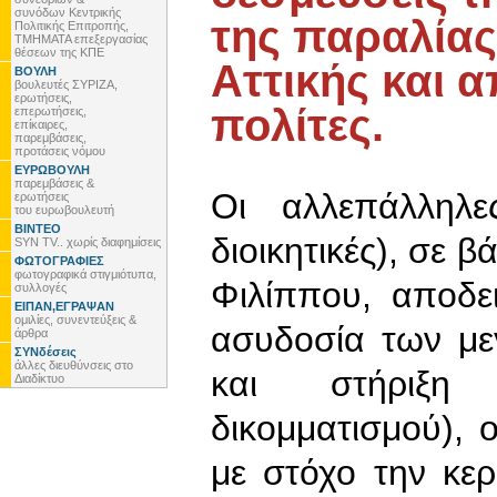
συνόδων Κεντρικής
της παραλίας
Πολιτικής Επιτροπής,
ΤΜΗΜΑΤΑ επεξεργασίας
θέσεων της ΚΠΕ
Αττικής και 
ΒΟΥΛΗ
βουλευτές ΣΥΡΙΖΑ,
ερωτήσεις,
πολίτες.
επερωτήσεις,
επίκαιρες,
παρεμβάσεις,
προτάσεις νόμου
ΕΥΡΩΒΟΥΛΗ
παρεμβάσεις &
Οι αλλεπάλληλες
ερωτήσεις
του ευρωβουλευτή
ΒΙΝΤΕΟ
διοικητικές), σε 
SYN TV.. χωρίς διαφημίσεις
ΦΩΤΟΓΡΑΦΙΕΣ
φωτογραφικά στιγμιότυπα,
Φιλίππου, αποδε
συλλογές
ΕΙΠΑΝ,ΕΓΡΑΨΑΝ
ομιλίες, συνεντεύξεις &
ασυδοσία των με
άρθρα
ΣΥΝδέσεις
άλλες διευθύνσεις στο
και στήριξη
Διαδίκτυο
δικομματισμού), ο
με στόχο την κε