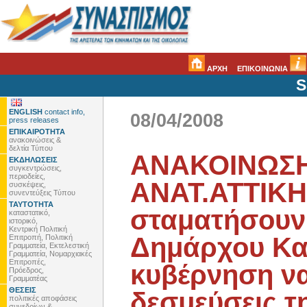
ΑΡΧΗ
ΕΠΙΚΟΙΝΩΝΙΑ
S
ENGLISH
contact info,
08/04/2008
press releases
ΕΠΙΚΑΙΡΟΤΗΤΑ
ανακοινώσεις &
δελτία Τύπου
ΑΝΑΚΟΙΝΩΣΗ
ΕΚΔΗΛΩΣΕΙΣ
συγκεντρώσεις,
περιοδείες,
ΑΝΑΤ.ΑΤΤΙΚΗ
συσκέψεις,
συνεντεύξεις Τύπου
ΤΑΥΤΟΤΗΤΑ
σταματήσουν 
καταστατικό,
ιστορικό,
Κεντρική Πολιτική
Δημάρχου Κα
Επιτροπή, Πολιτική
Γραμματεία, Εκτελεστική
Γραμματεία, Νομαρχιακές
Επιτροπές,
κυβέρνηση να
Πρόεδρος,
Γραμματέας
ΘΕΣΕΙΣ
δεσμεύσεις τ
πολιτικές αποφάσεις
συνεδρίων &