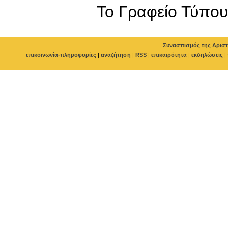
To Γραφείο Τύπο
Συνασπισμός της Αριστ
επικοινωνία-πληροφορίες
|
αναζήτηση
|
RSS
|
επικαιρότητα
|
εκδηλώσεις
|