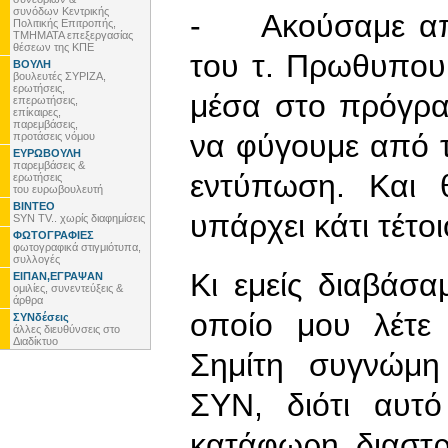
συνόδων Κεντρικής
- Ακούσαμε απο
Πολιτικής Επιτροπής,
ΤΜΗΜΑΤΑ επεξεργασίας
θέσεων της ΚΠΕ
του τ. Πρωθυπουρ
ΒΟΥΛΗ
βουλευτές ΣΥΡΙΖΑ,
ερωτήσεις,
μέσα στο πρόγρα
επερωτήσεις,
επίκαιρες,
παρεμβάσεις,
να φύγουμε από 
προτάσεις νόμου
ΕΥΡΩΒΟΥΛΗ
παρεμβάσεις &
εντύπωση. Και 
ερωτήσεις
του ευρωβουλευτή
ΒΙΝΤΕΟ
υπάρχει κάτι τέτ
SYN TV.. χωρίς διαφημίσεις
ΦΩΤΟΓΡΑΦΙΕΣ
φωτογραφικά στιγμιότυπα,
συλλογές
Κι εμείς διαβάσ
ΕΙΠΑΝ,ΕΓΡΑΨΑΝ
ομιλίες, συνεντεύξεις &
άρθρα
οποίο μου λέτε
ΣΥΝδέσεις
άλλες διευθύνσεις στο
Διαδίκτυο
Σημίτη συγνώμη 
ΣΥΝ, διότι αυτό
κατάφωρη διαστ