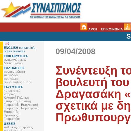
ΑΡΧΗ
ΕΠΙΚΟΙΝΩΝΙΑ
S
ENGLISH
contact info,
09/04/2008
press releases
ΕΠΙΚΑΙΡΟΤΗΤΑ
ανακοινώσεις &
δελτία Τύπου
Συνέντευξη τ
ΕΚΔΗΛΩΣΕΙΣ
συγκεντρώσεις,
περιοδείες,
βουλευτή του
συσκέψεις,
συνεντεύξεις Τύπου
ΤΑΥΤΟΤΗΤΑ
Δραγασάκη 
καταστατικό,
ιστορικό,
Κεντρική Πολιτική
σχετικά με δ
Επιτροπή, Πολιτική
Γραμματεία, Εκτελεστική
Γραμματεία, Νομαρχιακές
Επιτροπές,
Πρωθυπουργού
Πρόεδρος,
Γραμματέας
ΘΕΣΕΙΣ
πολιτικές αποφάσεις
συνεδρίων &