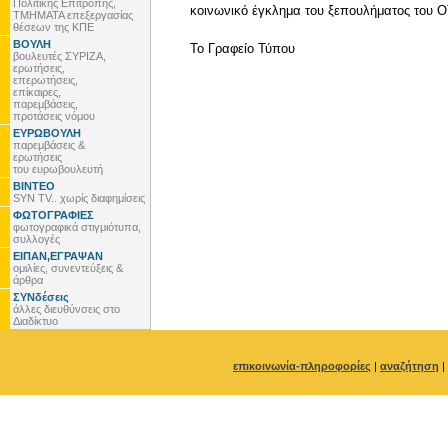
Πολιτικής Επιτροπής,
κοινωνικό έγκλημα του ξεπουλήματος του ΟΤ
ΤΜΗΜΑΤΑ επεξεργασίας
θέσεων της ΚΠΕ
ΒΟΥΛΗ
To Γραφείο Τύπου
βουλευτές ΣΥΡΙΖΑ,
ερωτήσεις,
επερωτήσεις,
επίκαιρες,
παρεμβάσεις,
προτάσεις νόμου
ΕΥΡΩΒΟΥΛΗ
παρεμβάσεις &
ερωτήσεις
του ευρωβουλευτή
ΒΙΝΤΕΟ
SYN TV.. χωρίς διαφημίσεις
ΦΩΤΟΓΡΑΦΙΕΣ
φωτογραφικά στιγμιότυπα,
συλλογές
ΕΙΠΑΝ,ΕΓΡΑΨΑΝ
ομιλίες, συνεντεύξεις &
άρθρα
ΣΥΝδέσεις
άλλες διευθύνσεις στο
Διαδίκτυο
επικοινωνία-πληροφορίες
|
αναζήτηση
|