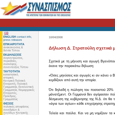
ENGLISH
contact info,
10/04/2008
press releases
ΕΠΙΚΑΙΡΟΤΗΤΑ
ανακοινώσεις &
Δήλωση Δ. Στρατούλη σχετικά 
δελτία Τύπου
ΕΚΔΗΛΩΣΕΙΣ
συγκεντρώσεις,
περιοδείες,
Σχετικά με τη μήνυση και αγωγή Βγενόπο
συσκέψεις,
έκανε την παρακάτω δήλωση:
συνεντεύξεις Τύπου
ΤΑΥΤΟΤΗΤΑ
καταστατικό,
«Όσες μηνύσεις και αγωγές κι αν κάνει ο 
ιστορικό,
κερδίζουν από αυτή την ιστορία.
Κεντρική Πολιτική
Επιτροπή, Πολιτική
Γραμματεία, Εκτελεστική
Ότι δηλαδή η πώληση του ποσοστού 20% τη
Γραμματεία, Νομαρχιακές
Επιτροπές,
μάνατζμεντ. Οι Γερμανοί δεν αγόρασαν πολ
Πρόεδρος,
δέσμευση της κυβέρνησης της Ν.Δ. ότι θα τ
Γραμματέας
«άγια των αγίων» κάθε επιχείρησης στρατη
ΘΕΣΕΙΣ
πολιτικές αποφάσεις
συνεδρίων &
συνόδων Κεντρικής
Τελεία και παύλα. Και να μη νομίζουν τα 