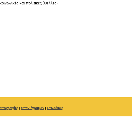
οινωνικές και πολιτικές θύελλες».
ωτογραφίες
|
είπαν-έγραψαν
|
ΣΥΝδέσεις