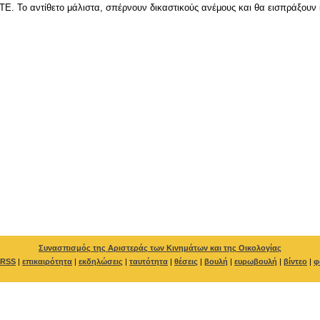
Ε. Το αντίθετο μάλιστα, σπέρνουν δικαστικούς ανέμους και θα εισπράξουν κ
Συνασπισμός της Αριστεράς των Κινημάτων και της Οικολογίας
RSS
|
επικαιρότητα
|
εκδηλώσεις
|
ταυτότητα
|
θέσεις
|
βουλή
|
ευρωβουλή
|
βίντεο
|
φ