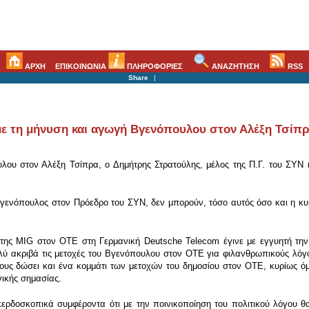
ΑΡΧΗ
ΕΠΙΚΟΙΝΩΝΙΑ
ΠΛΗΡΟΦΟΡΙΕΣ
ΑΝΑΖΗΤΗΣΗ
RSS
Share
|
με τη μήνυση και αγωγή Βγενόπουλου στον Αλέξη Τσίπ
υλου στον Αλέξη Τσίπρα, ο Δημήτρης Στρατούλης, μέλος της Π.Γ. του ΣΥ
Βγενόπουλος στον Πρόεδρο του ΣΥΝ, δεν μπορούν, τόσο αυτός όσο και η κ
ς MIG στον ΟΤΕ στη Γερμανική Deutsche Telecom έγινε με εγγυητή την κ
ύ ακριβά τις μετοχές του Βγενόπουλου στον ΟΤΕ για φιλανθρωπικούς λόγους
ους δώσει και ένα κομμάτι των μετοχών του δημοσίου στον ΟΤΕ, κυρίως όμω
γικής σημασίας.
κερδοσκοπικά συμφέροντα ότι με την ποινικοποίηση του πολιτικού λόγου θ