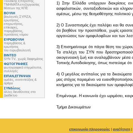
Πολιτικής Επιτροπής,
1) Στην Ελλάδα υπάρχουν διακρίσεις εν
ΤΜΗΜΑΤΑ επεξεργασίας
θέσεων της ΚΠΕ
ασφαλιστικών, συνταξιοδοτικών και κληρον
ΒΟΥΛΗ
αμέσως, μέσω της θεσμοθέτησης πολιτικού 
βουλευτές ΣΥΡΙΖΑ,
ερωτήσεις,
επερωτήσεις,
2) Ο Συνασπισμός έχει παλέψει και θα συνε
επίκαιρες,
ότι βοηθάνε την προσπάθεια, χωρίς ερασιτ
παρεμβάσεις,
προτάσεις νόμου
οργανώσεις των ομοφυλοφίλων και των λεσβ
ΕΥΡΩΒΟΥΛΗ
παρεμβάσεις &
3) Επισημαίνουμε ότι πάγια θέση του χώρου
ερωτήσεις
του ευρωβουλευτή
Τα στελέχη του ΣΥΝ που δραστηριοποιούν
ΒΙΝΤΕΟ
οικογενειακή ζωή και αναλαμβάνουν μέσα απ
SYN TV.. χωρίς διαφημίσεις
Τοπικής Αυτοδιοίκησης, όπως πιστεύαμε ότι
ΦΩΤΟΓΡΑΦΙΕΣ
φωτογραφικά στιγμιότυπα,
συλλογές
4) Ο μεγάλος αντίπαλος για τα δικαιώματα
ΕΙΠΑΝ,ΕΓΡΑΨΑΝ
μας στόχος παραμένει να ευαισθητοποιήσου
ομιλίες, συνεντεύξεις &
άρθρα
κινήματος για τα δικαιώματα των ομοφυλοφ
ΣΥΝδέσεις
άλλες διευθύνσεις στο
Διαδίκτυο
Επιμένουμε. Η κοινωνία έχει ωριμάσει, καιρ
Τμήμα Δικαιωμάτων
επικοινωνία-πληροφορίες
|
αναζήτηση
|