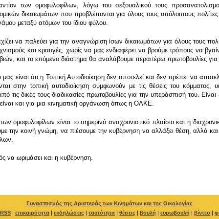
αντίον των ομοφυλοφίλων, λόγω του σεξουαλικού τους προσανατολισμού
ομικών δικαιωμάτων που προβλέπονται για όλους τους υπόλοιπους πολίτες.
γάμου μεταξύ ατόμων του ίδιου φύλου.
χίζει να παλεύει για την αναγνώριση ίσων δικαιωμάτων για όλους τους πολίτ
εχνισμούς και κραυγές, χωρίς να μας ενδιαφέρει να βρούμε τρόπους να βγα
ιών, και το επόμενο διάστημα θα αναλάβουμε περαιτέρω πρωτοβουλίες για
 μας είναι ότι η Τοπική Αυτοδιοίκηση δεν αποτελεί και δεν πρέπει να αποτε
ται στην τοπική αυτοδιοίκηση συμφωνούν με τις θέσεις του κόμματος, υ
ό τις δικές τους διαδικασίες πρωτοβουλίες για την υπεράσπισή του. Είναι 
 είναι και για μια κινηματική οργάνωση όπως η ΟΛΚΕ.
 των ομοφυλοφίλων είναι το σημερινό αναχρονιστικό πλαίσιο και η διαχρον
με την κοινή γνώμη, να πιέσουμε την κυβέρνηση να αλλάξει θέση, αλλά και
ίλων.
ός να ωριμάσει και η κυβέρνηση.
Συνασπισμός της Αριστεράς των Κινημάτων και της Οικολογίας
RSS
|
επικαιρότητα
|
εκδηλώσεις
|
ταυτότητα
|
θέσεις
|
βουλή
|
ευρωβουλή
|
βίντεο
|
φ