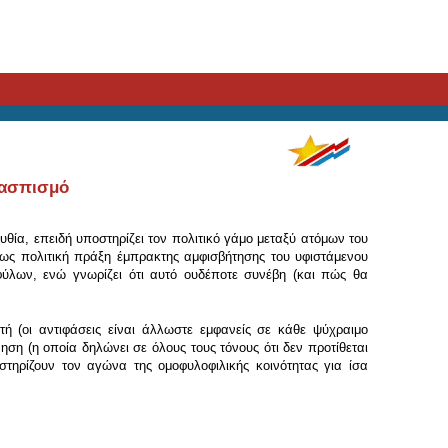
νασπισμό
ία, επειδή υποστηρίζει τον πολιτικό γάμο μεταξύ ατόμων του
, ως πολιτική πράξη έμπρακτης αμφισβήτησης του υφιστάμενου
οφύλων, ενώ γνωρίζει ότι αυτό ουδέποτε συνέβη (και πώς θα
ή (οι αντιφάσεις είναι άλλωστε εμφανείς σε κάθε ψύχραιμο
ση (η οποία δηλώνει σε όλους τους τόνους ότι δεν προτίθεται
στηρίζουν τον αγώνα της ομοφυλοφιλικής κοινότητας για ίσα