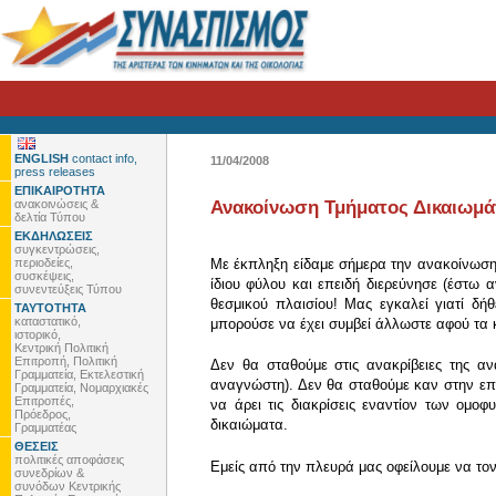
ENGLISH
contact info,
11/04/2008
press releases
ΕΠΙΚΑΙΡΟΤΗΤΑ
ανακοινώσεις &
Ανακοίνωση Τμήματος Δικαιωμά
δελτία Τύπου
ΕΚΔΗΛΩΣΕΙΣ
συγκεντρώσεις,
περιοδείες,
Με έκπληξη είδαμε σήμερα την ανακοίνωση 
συσκέψεις,
ίδιου φύλου και επειδή διερεύνησε (έστω 
συνεντεύξεις Τύπου
θεσμικού πλαισίου! Μας εγκαλεί γιατί δή
ΤΑΥΤΟΤΗΤΑ
καταστατικό,
μπορούσε να έχει συμβεί άλλωστε αφού τα κ
ιστορικό,
Κεντρική Πολιτική
Επιτροπή, Πολιτική
Δεν θα σταθούμε στις ανακρίβειες της α
Γραμματεία, Εκτελεστική
αναγνώστη). Δεν θα σταθούμε καν στην επι
Γραμματεία, Νομαρχιακές
Επιτροπές,
να άρει τις διακρίσεις εναντίον των ομο
Πρόεδρος,
δικαιώματα.
Γραμματέας
ΘΕΣΕΙΣ
πολιτικές αποφάσεις
Εμείς από την πλευρά μας οφείλουμε να τον
συνεδρίων &
συνόδων Κεντρικής