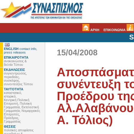
ΑΡΧΗ
ΕΠΙΚΟΙΝΩΝΙΑ
S
ENGLISH
contact info,
15/04/2008
press releases
ΕΠΙΚΑΙΡΟΤΗΤΑ
ανακοινώσεις &
δελτία Τύπου
Αποσπάσματ
ΕΚΔΗΛΩΣΕΙΣ
συγκεντρώσεις,
περιοδείες,
συνέντευξη τ
συσκέψεις,
συνεντεύξεις Τύπου
ΤΑΥΤΟΤΗΤΑ
Προέδρου της
καταστατικό,
ιστορικό,
Κεντρική Πολιτική
Αλ.Αλαβάνου 
Επιτροπή, Πολιτική
Γραμματεία, Εκτελεστική
Γραμματεία, Νομαρχιακές
Επιτροπές,
Α. Τόλιος)
Πρόεδρος,
Γραμματέας
ΘΕΣΕΙΣ
πολιτικές αποφάσεις
συνεδρίων &