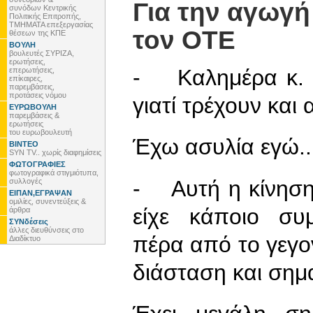
Για την αγωγή
συνόδων Κεντρικής
Πολιτικής Επιτροπής,
ΤΜΗΜΑΤΑ επεξεργασίας
τον ΟΤΕ
θέσεων της ΚΠΕ
ΒΟΥΛΗ
βουλευτές ΣΥΡΙΖΑ,
ερωτήσεις,
- Καλημέρα κ. Π
επερωτήσεις,
επίκαιρες,
παρεμβάσεις,
προτάσεις νόμου
γιατί τρέχουν και 
ΕΥΡΩΒΟΥΛΗ
παρεμβάσεις &
ερωτήσεις
του ευρωβουλευτή
Έχω ασυλία εγώ..
ΒΙΝΤΕΟ
SYN TV.. χωρίς διαφημίσεις
ΦΩΤΟΓΡΑΦΙΕΣ
φωτογραφικά στιγμιότυπα,
- Αυτή η κίνηση
συλλογές
ΕΙΠΑΝ,ΕΓΡΑΨΑΝ
ομιλίες, συνεντεύξεις &
είχε κάποιο συμ
άρθρα
ΣΥΝδέσεις
άλλες διευθύνσεις στο
πέρα από το γεγον
Διαδίκτυο
διάσταση και σημα